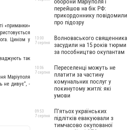
оборони Маріуполя і
перейшов на бік РФ:
прикордоннику повідомили
про підозру
ті «приманки»
ристовується
Волноваського священника
13:00
га. Цинізм у
7 серпня
засудили на 15 років тюрми
за пособництво окупантам
оваджують так
Переселенці можуть не
10:06
7 серпня
платити за частину
ння Маріуполя
комунальних послуг у
ь не дивує", -
покинутому житлі: які
умови
П’ятьох українських
09:53
7 серпня
підлітків евакуювали з
тимчасово окупованої