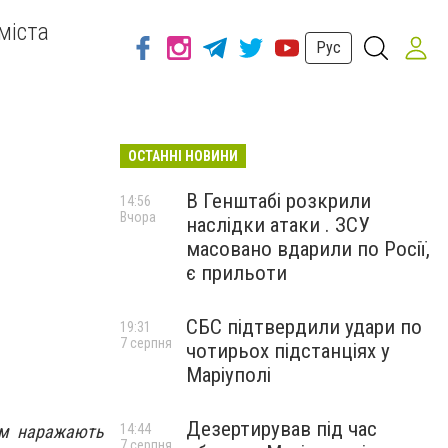
міста
Рус
ОСТАННІ НОВИНИ
В Генштабі розкрили
14:56
Вчора
наслідки атаки . ЗСУ
масовано вдарили по Росії,
є прильоти
СБС підтвердили удари по
19:31
7 серпня
чотирьох підстанціях у
Маріуполі
Дезертирував під час
чим наражають
14:44
7 серпня