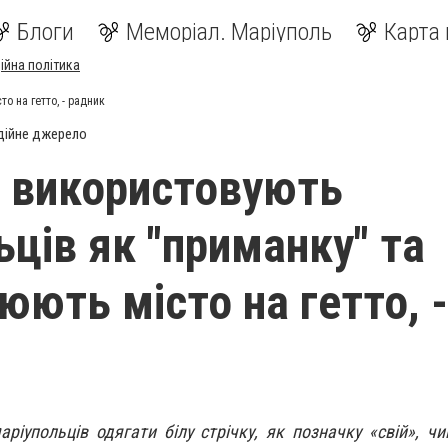
Блоги
Меморіал. Маріуполь
Карта 
ійна політика
о на гетто, - радник
дійне джерело
 використовують
ьців як "приманку" та
юють місто на гетто, -
ріупольців одягати білу стрічку, як позначку «свій», 