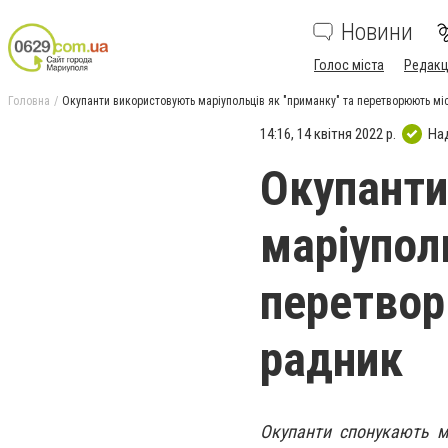
Новини
Голос міста
Редакц
Головна
Окупанти використовують маріупольців як "приманку" та перетворюють міст
14:16, 14 квітня 2022 р.
На
Окупанти
маріупол
перетвор
радник
Окупанти спонукають ма