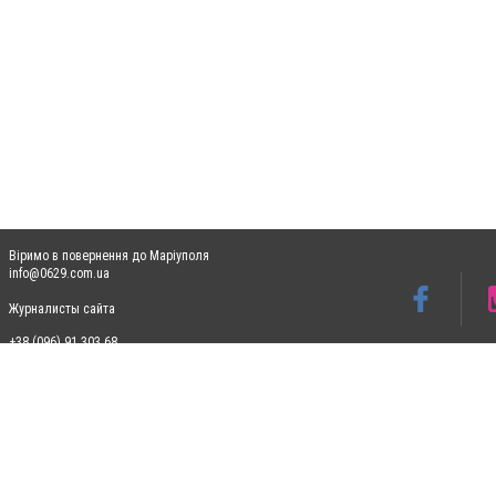
Віримо в повернення до Маріуполя
info@0629.com.ua
Журналисты сайта
+38 (096) 91 303 68
Допускається цитування матеріалів без отримання попередньої згоди 0629.com.ua за
пошукових систем гіперпосилання на цитовані статті не нижче другого абзацу в тек
Матеріали з плашками "Новини компаній", "Промо", "Партнерський матеріал", "Партнер
Реклама на сайті
Ф