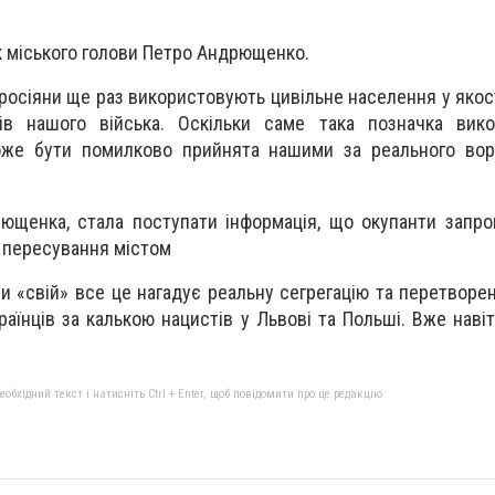
 міського голови Петро Андрющенко.
росіяни ще раз використовують цивільне населення у якос
ів нашого війська. Оскільки саме така позначка вико
оже бути помилково прийнята нашими за реального воро
ющенка, стала поступати інформація, що окупанти запр
л пересування містом
ми «свій» все це нагадує реальну сегрегацію та перетворе
раїнців за калькою нацистів у Львові та Польші. Вже навіт
бхідний текст і натисніть Ctrl + Enter, щоб повідомити про це редакцію