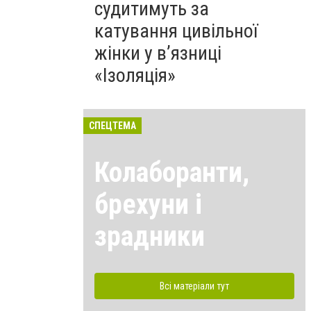
судитимуть за
катування цивільної
жінки у в’язниці
«Ізоляція»
СПЕЦТЕМА
Колаборанти,
брехуни і
зрадники
Всі матеріали тут