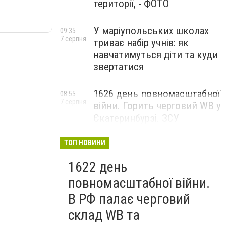
території, - ФОТО
У маріупольських школах
09:35
7 серпня
триває набір учнів: як
навчатимуться діти та куди
звертатися
1626 день повномасштабної
08:55
7 серпня
війни. Горить черговий WB у
Єкатеринбурзі. ЗСУ
атакували військові цілі у
Маріуполі
ТОП НОВИНИ
1622 день
повномасштабної війни.
В РФ палає черговий
склад WB та