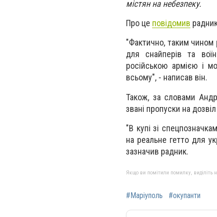
містян на небезпеку.
Про це
повідомив
радник
"Фактично, таким чином 
для снайперів та воїн
російською армією і м
всьому", - написав він.
Також, за словами Андр
звані пропуски на дозві
"В купі зі спецпозначка
на реальне гетто для ук
зазначив радник.
Якщо ви помітили помилку, виділіть нео
#Маріуполь
#окупанти