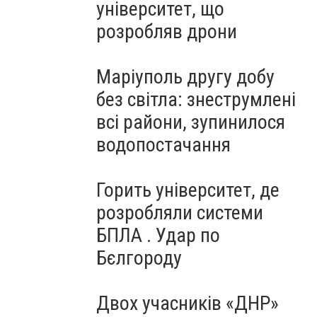
університет, що
розробляв дрони
Маріуполь другу добу
без світла: знеструмлені
всі райони, зупинилося
водопостачання
Горить університет, де
розробляли системи
БПЛА . Удар по
Бєлгороду
Двох учасників «ДНР»