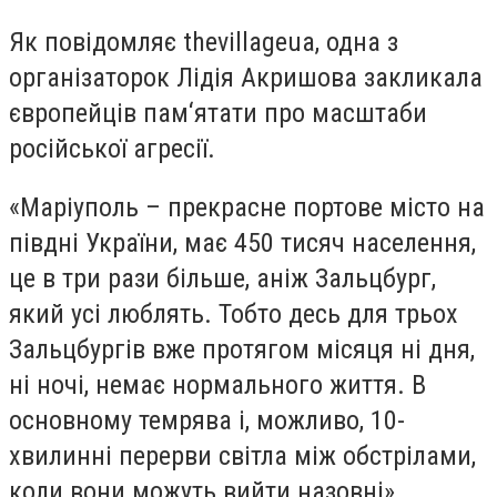
Як повідомляє thevillageua, одна з
організаторок Лідія Акришова закликала
європейців пам‘ятати про масштаби
російської агресії.
«Маріуполь – прекрасне портове місто на
півдні України, має 450 тисяч населення,
це в три рази більше, аніж Зальцбург,
який усі люблять. Тобто десь для трьох
Зальцбургів вже протягом місяця ні дня,
ні ночі, немає нормального життя. В
основному темрява і, можливо, 10-
хвилинні перерви світла між обстрілами,
коли вони можуть вийти назовні».