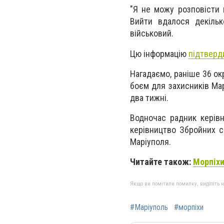
"Я не можу розповісти 
Вийти вдалося декільк
військовий.
Цю інформацію
підтверд
Нагадаємо, раніше 36 ок
боєм для захисників Мар
два тижні.
Водночас радник керів
керівництво Збройних с
Маріуполя.
Читайте також:
Морпіхи
Якщо ви помітили помилку, виділіть нео
#Маріуполь
#морпіхи