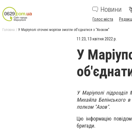
Новини
Голос міста
Редакц
Головна
У Маріуполі оточені морпіхи змогли об'єднатися з "Азовом"
11:23, 13 квітня 2022 р.
У Маріуп
об'єднат
У Маріуполі підрозділ 
Михайла Белінського в 
полком "Азов".
Цю інформацію повідо
бригади.