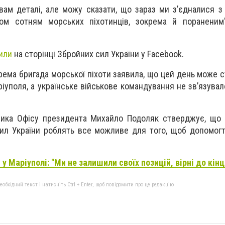
вам деталі, але можу сказати, що зараз ми з’єдналися з
ом сотням морських піхотинців, зокрема й пораненим"
или
на сторінці Збройних сил України у Facebook.
рема бригада морської піхоти заявила, що цей день може с
іуполя, а українське військове командування не зв’язувал
ника Офісу президента Михайло Подоляк стверджує, що 
ил України роблять все можливе для того, щоб допомог
 у Маріуполі: "Ми не залишили своїх позицій, вірні до кінц
бхідний текст і натисніть Ctrl + Enter, щоб повідомити про це редакцію