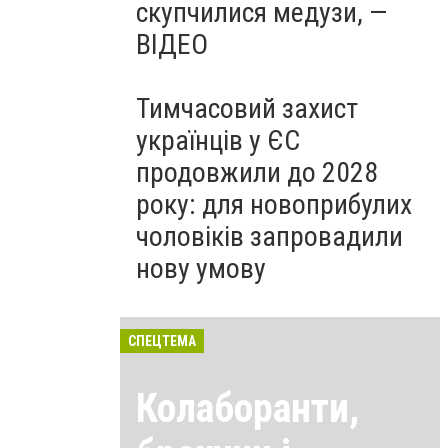
скупчилися медузи, —
ВІДЕО
Тимчасовий захист
українців у ЄС
продовжили до 2028
року: для новоприбулих
чоловіків запровадили
нову умову
СПЕЦТЕМА
Колаборанти,