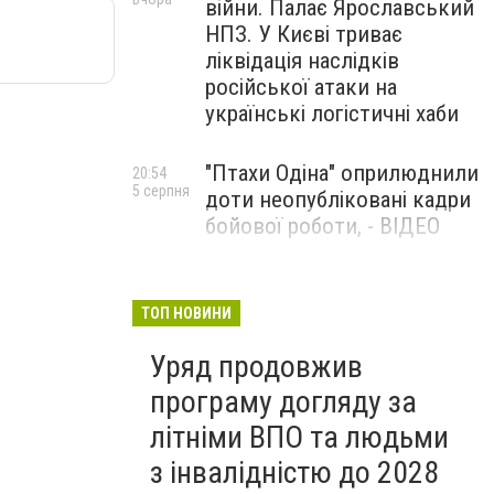
війни. Палає Ярославський
НПЗ. У Києві триває
ліквідація наслідків
російської атаки на
українські логістичні хаби
"Птахи Одіна" оприлюднили
20:54
5 серпня
доти неопубліковані кадри
бойової роботи, - ВІДЕО
Маріуполець Андрій
17:15
5 серпня
Бєдняков зіграє тата
ТОП НОВИНИ
Петрика П’яточкина у
Уряд продовжив
новому українському
фільмі, - ФОТО
програму догляду за
літніми ВПО та людьми
з інвалідністю до 2028