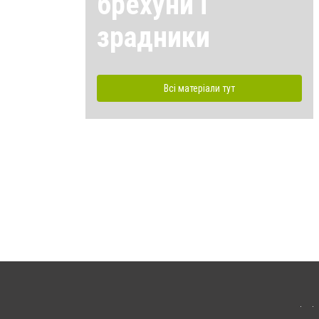
брехуни і
зрадники
Всі матеріали тут