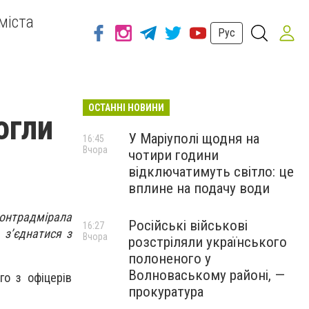
міста
Рус
ОСТАННІ НОВИНИ
огли
У Маріуполі щодня на
16:45
Вчора
чотири години
відключатимуть світло: це
вплине на подачу води
контрадмірала
Російські військові
16:27
 з’єднатися з
Вчора
розстріляли українського
полоненого у
Волноваському районі, —
о з офіцерів
прокуратура