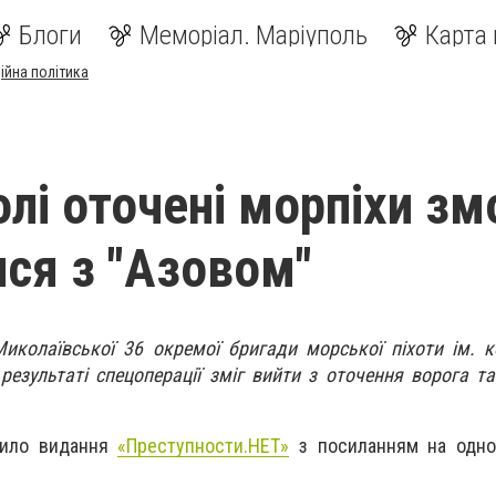
Блоги
Меморіал. Маріуполь
Карта 
ійна політика
олі оточені морпіхи зм
ися з "Азовом"
Миколаївської 36 окремої бригади морської піхоти ім. 
результаті спецоперації зміг вийти з оточення ворога та
мило видання
«Преступности.НЕТ»
з посиланням на одног