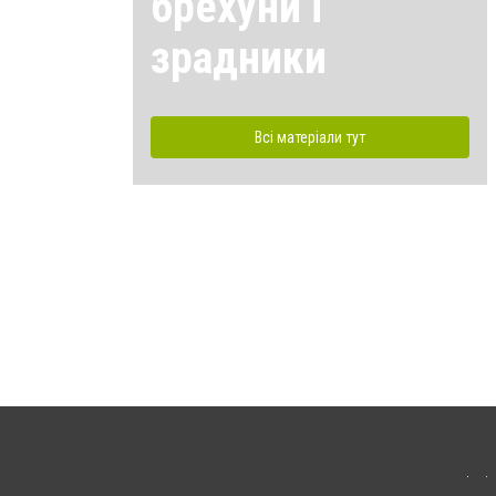
брехуни і
зрадники
Всі матеріали тут