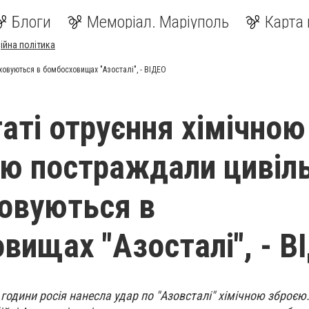
Блоги
Меморіал. Маріуполь
Карта 
ійна політика
ховуються в бомбосховищах "Азосталі", - ВІДЕО
таті отруєння хімічною
ю постраждали цивіль
ховуються в
вищах "Азосталі", - В
1 години росія нанесла удар по "Азовсталі" хімічною зброєю.