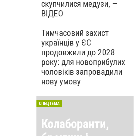
скупчилися медузи, —
ВІДЕО
Тимчасовий захист
українців у ЄС
продовжили до 2028
року: для новоприбулих
чоловіків запровадили
нову умову
СПЕЦТЕМА
Колаборанти,