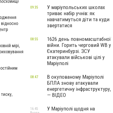
мбосховищі
У маріупольських школах
09:35
триває набір учнів: як
сюдження
навчатимуться діти та куди
 відносно
звертатися
центр
1626 день повномасштабної
08:55
війни. Горить черговий WB у
вній мірі,
Єкатеринбурзі. ЗСУ
приховування
атакували військові цілі у
Маріуполі
постійним
В окупованому Маріуполі
08:47
БПЛА знову атакували
енергетичну інфраструктуру,
 тиску,
— ВІДЕО
У Маріуполі щодня на
16:45
Вчора