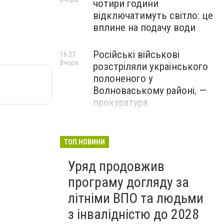
чотири години
відключатимуть світло: це
вплине на подачу води
Російські військові
16:27
Вчора
розстріляли українського
полоненого у
Волноваському районі, —
прокуратура
У Маріуполі окупаційна
16:06
Вчора
адміністрація оскаржує
ТОП НОВИНИ
визнане російськими
Уряд продовжив
судами право власності на
житло
програму догляду за
літніми ВПО та людьми
з інвалідністю до 2028