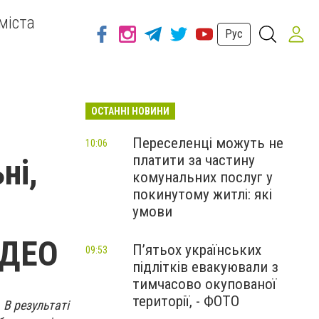
міста
Рус
ОСТАННІ НОВИНИ
Переселенці можуть не
10:06
платити за частину
ні,
комунальних послуг у
покинутому житлі: які
умови
ІДЕО
П’ятьох українських
09:53
підлітків евакуювали з
тимчасово окупованої
території, - ФОТО
 В результаті