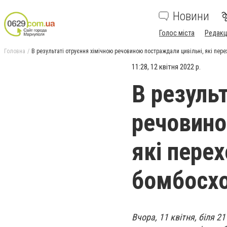
Новини
Голос міста
Редакц
Головна
В результаті отруєння хімічною речовиною постраждали цивільні, які пере
11:28, 12 квітня 2022 р.
В резуль
речовино
які пере
бомбосхо
Вчора, 11 квітня, біля 2