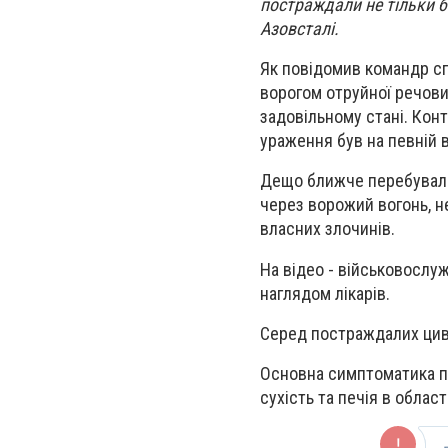
постраждали не тільки бі
Азовсталі.
Як повідомив командр с
ворогом отруйної речови
задовільному стані. Кон
ураження був на певній 
Дещо ближче перебували 
через ворожий вогонь, 
власних злочинів.
На відео - військовослуж
наглядом лікарів.
Серед постраждалих циві
Основна симптоматика по
сухість та печія в облас