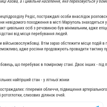
йці Азова, а і цивільне населення, яке переховується у бо
пецпідрозділу Редіс, постраждалі особи внаслідок розпов
ни невідомого походження в місті Маріуполь знаходяться у
такт цивільних осіб з речовиною був мінімальним, адже епі
відстані від місця перебування людей.
військовослужбовці. Втім зараз обстежити місце подій в по
неможливо, адже росіяни продовжують провадити тактику 
бовець, що перебуває в помірному стані. Двоє інших - під 
льних найгірший стан - у літньої жінки
страждалих: гіперемія обличчя, підвищення артеріального
ті ротоглотки, слизових ділянок очей.