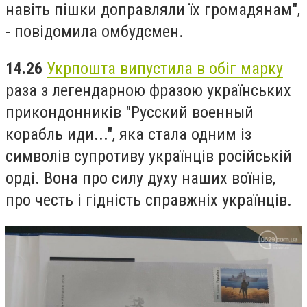
навіть пішки доправляли їх громадянам",
- повідомила омбудсмен.
14.26
Укрпошта випустила в обіг марку
раза з легендарною фразою українських
прикондонників "Русский военный
корабль иди...", яка стала одним із
символів супротиву українців російській
орді. Вона про силу духу наших воїнів,
про честь і гідність справжніх українців.