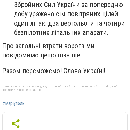
Збройних Сил України за попередню
добу уражено сім повітряних цілей:
один літак, два вертольоти та чотири
безпілотних літальних апарати.
Про загальні втрати ворога ми
повідомимо дещо пізніше.
Разом переможемо! Слава Україні!
Якщо ви помітили помилку, виділіть необхідний текст і натисніть Ctrl + Enter, щоб
повідомити про це редакцію
#Маріуполь