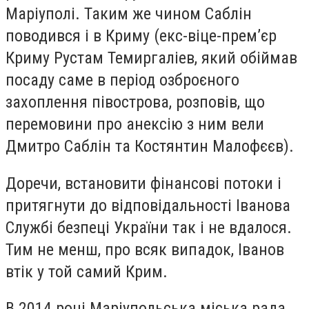
Маріуполі. Таким же чином Саблін
поводився і в Криму (екс-віце-прем’єр
Криму Рустам Темиргаліев, який обіймав
посаду саме в період озброєного
захоплення півострова, розповів, що
перемовини про анексію з ним вели
Дмитро Саблін та Костянтин Малофєєв).
Доречи, встановити фінансові потоки і
притягнути до відповідальності Іванова
Службі безпеці України так і не вдалося.
Тим не менш, про всяк випадок, Іванов
втік у той самий Крим.
В 2014 році Маріупольська міська рада