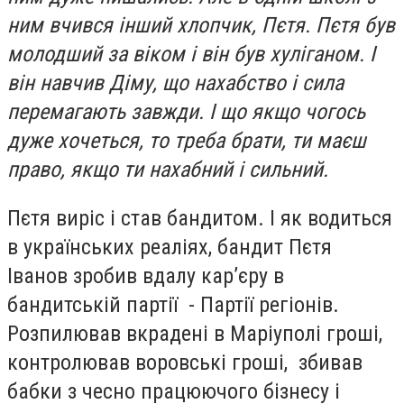
ним вчився інший хлопчик, Пєтя. Пєтя був
молодший за віком і він був хуліганом. І
він навчив Діму, що нахабство і сила
перемагають завжди. І що якщо чогось
дуже хочеться, то треба брати, ти маєш
право, якщо ти нахабний і сильний.
Пєтя виріс і став бандитом. І як водиться
в українських реаліях, бандит Пєтя
Іванов зробив вдалу кар’єру в
бандитській партії - Партії регіонів.
Розпилював вкрадені в Маріуполі гроші,
контролював воровські гроші, збивав
бабки з чесно працюючого бізнесу і