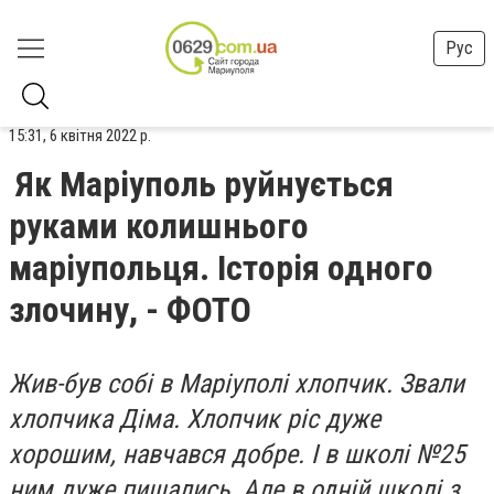
Рус
15:31, 6 квітня 2022 р.
Як Маріуполь руйнується
руками колишнього
маріупольця. Історія одного
злочину, - ФОТО
Жив-був собі в Маріуполі хлопчик. Звали
хлопчика Діма. Хлопчик ріс дуже
хорошим, навчався добре. І в школі №25
ним дуже пишались. Але в одній школі з