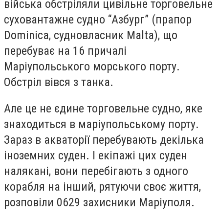
війська обстріляли цивільне торговельне
суховантажне судно “Азбург” (прапор
Dominica, судновласник Malta), що
перебуває на 16 причалі
Маріупольського морського порту.
Обстріл вівся з танка.
Але це не єдине торговельне судно, яке
знаходиться в маріупольському порту.
Зараз в акваторії перебувають декілька
іноземних суден. І екіпажі цих суден
налякані, вони перебігають з одного
корабля на інший, рятуючи своє життя,
розповіли 0629 захисники Маріуполя.