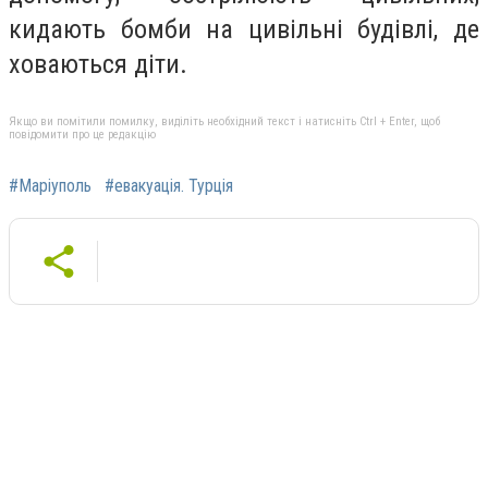
кидають бомби на цивільні будівлі, де
ховаються діти.
Якщо ви помітили помилку, виділіть необхідний текст і натисніть Ctrl + Enter, щоб
повідомити про це редакцію
#Маріуполь
#евакуація. Турція