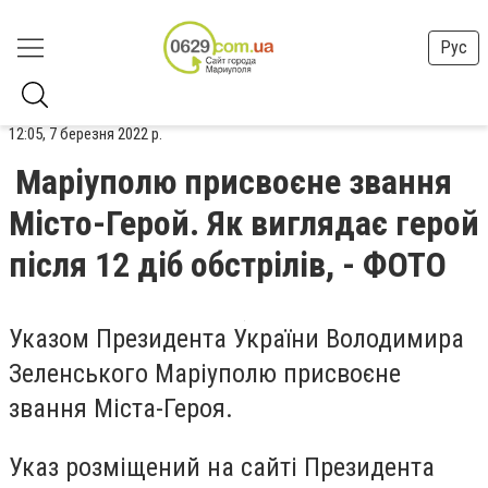
Рус
12:05, 7 березня 2022 р.
Маріуполю присвоєне звання
Місто-Герой. Як виглядає герой
після 12 діб обстрілів, - ФОТО
Указом Президента України Володимира
Зеленського Маріуполю присвоєне
звання Міста-Героя.
Указ розміщений на сайті Президента