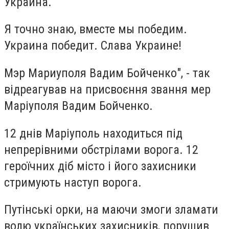
Украина.
Я точно знаю, вместе мы победим.
Украина победит. Слава Украине!
Мэр Мариуполя Вадим Бойченко", - так
відреагував на присвоєння звання мер
Маріуполя Вадим Бойченко.
12 днів Маріуполь находиться під
непрерівними обстрілами ворога. 12
героїчних діб місто і його захисники
стримують наступ ворога.
Путінські орки, на маючи змоги зламати
волю українських захисників, порушив