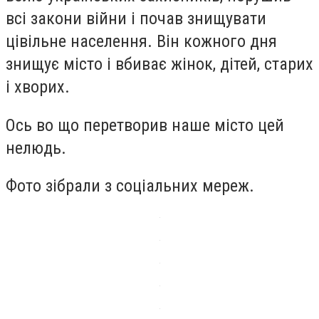
всі закони війни і почав знищувати
цівільне населення. Він кожного дня
знищує місто і вбиває жінок, дітей, старих
і хворих.
Ось во що перетворив наше місто цей
нелюдь.
Фото зібрали з соціальних мереж.