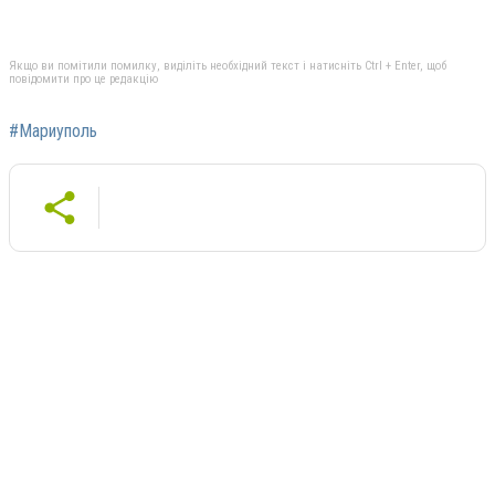
Якщо ви помітили помилку, виділіть необхідний текст і натисніть Ctrl + Enter, щоб
повідомити про це редакцію
#Мариуполь