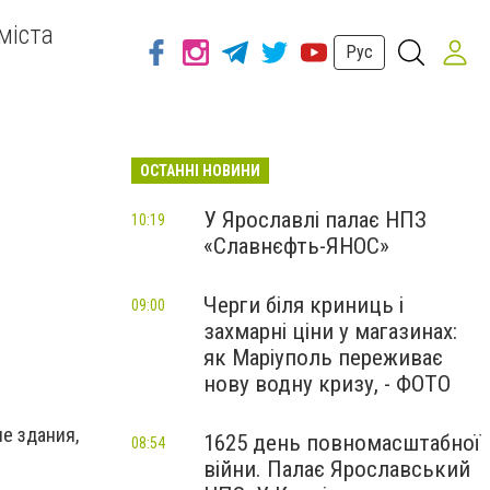
міста
Рус
ОСТАННІ НОВИНИ
У Ярославлі палає НПЗ
10:19
«Славнєфть-ЯНОС»
Черги біля криниць і
09:00
захмарні ціни у магазинах:
як Маріуполь переживає
нову водну кризу, - ФОТО
е здания,
1625 день повномасштабної
08:54
війни. Палає Ярославський