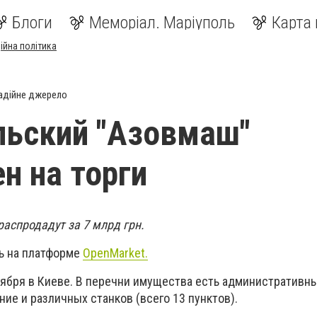
Блоги
Меморіал. Маріуполь
Карта 
ійна політика
адійне джерело
льский "Азовмаш"
н на торги
аспродадут за 7 млрд грн.
ь на платформе
OpenMarket.
оября в Киеве. В перечни имущества есть административны
ие и различных станков (всего 13 пунктов).