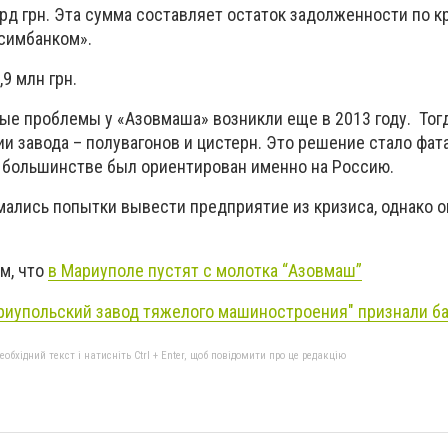
лрд грн. Эта сумма составляет остаток задолженности по 
симбанком».
9 млн грн.
ые проблемы у «Азовмаша» возникли еще в 2013 году. Тог
ии завода – полувагонов и цистерн. Это решение стало фа
м большинстве был ориентирован именно на Россию.
мались попытки вывести предприятие из кризиса, однако о
м, что
в Мариуполе пустят с молотка “
Азовмаш
”
риупольский завод тяжелого машиностроения" признали б
бхідний текст і натисніть Ctrl + Enter, щоб повідомити про це редакцію