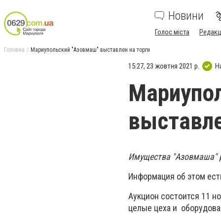
Новини
Голос міста
Редакц
Головна
Мариупольский "Азовмаш" выставлен на торги
15:27, 23 жовтня 2021 р.
Н
Мариупо
выставле
Имущества "Азовмаша" р
Информация об этом ест
Аукцион состоится 11 н
целые цеха и оборудован