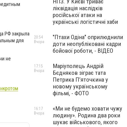
НПЗ. У Києві триває
кредитным
ліквідація наслідків
російської атаки на
українські логістичні хаби
да РФ закрыла
"Птахи Одіна" оприлюднили
20:54
тальным для
Вчора
доти неопубліковані кадри
бойової роботи, - ВІДЕО
ни не
Маріуполець Андрій
17:15
Вчора
Бєдняков зіграє тата
Петрика П’яточкина у
новому українському
анкротом
фільмі, - ФОТО
«Ми не будемо ховати чужу
16:17
Вчора
людину». Родина два роки
шукає військового, якого