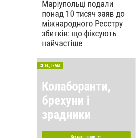
Маріупольці подали
понад 10 тисяч заяв до
міжнародного Реєстру
збитків: що фіксують
найчастіше
СПЕЦТЕМА
Колаборанти,
брехуни і
зрадники
Всі матеріали тут