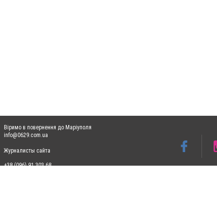
Віримо в повернення до Маріуполя
info@0629.com.ua
Журналисты сайта
+38 (096) 91 303 68
Допускається цитування матеріалів без отримання попередньої згоди 0629.com.ua за
пошукових систем гіперпосилання на цитовані статті не нижче другого абзацу в тек
Матеріали з плашками "Новини компаній", "Промо", "Партнерський матеріал", "Партнер