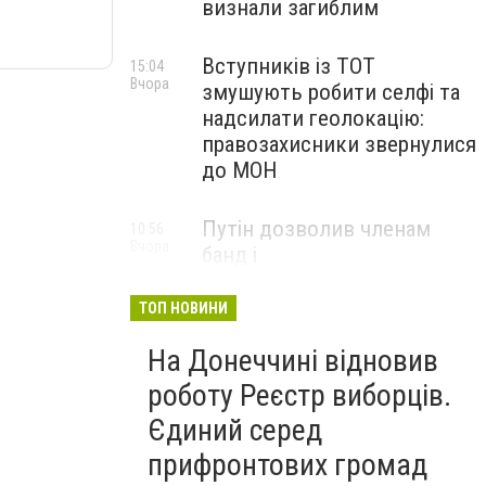
визнали загиблим
Вступників із ТОТ
15:04
Вчора
змушують робити селфі та
надсилати геолокацію:
правозахисники звернулися
до МОН
Путін дозволив членам
10:56
Вчора
банд і
наркоконтрабандистам
підписувати контракти з
ТОП НОВИНИ
армією РФ
На Донеччині відновив
роботу Реєстр виборців.
Єдиний серед
прифронтових громад