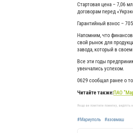
Стартовая цена – 7,06 м
договорам перед «Укрэк
Гарантийный взнос – 705,
Напомним, что финансов
свой рынок для продукц
завода, который в свое
Все эти годы предприни
увенчались успехом.
0629 сообщал ранее о то
Читайте также:
ПАО "Ма
Якщо ви помітили помилку, виділіть нео
#Мариуполь
#азовмаш