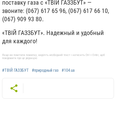
поставку газа с «ТВ
І
Й ГАЗЗБУТ» —
звоните: (067) 617
65 96
, (067) 61
7 66 10
,
(06
7
)
909 93 80
.
«ТВ
І
Й ГАЗЗБУТ». Надежный и удобный
для каждого!
Якщо ви помітили помилку, виділіть необхідний текст і натисніть Ctrl + Enter, щоб
повідомити про це редакцію
#ТВІЙ ГАЗЗБУТ
#природный газ
#104.ua