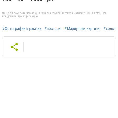
Якщо ви помітили помилку, виділіть необхідний текст і натисніть Ctrl + Enter, щоб
повідомити про це редакцію
#Фотографии в рамках
#постеры
#Мариуполь картины
#холст