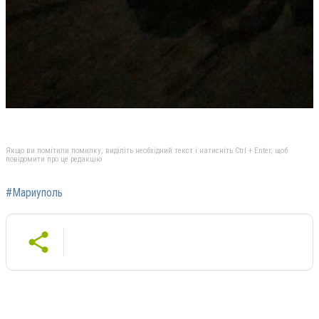
Якщо ви помітили помилку, виділіть необхідний текст і натисніть Ctrl + Enter, щоб
повідомити про це редакцію
#Мариуполь