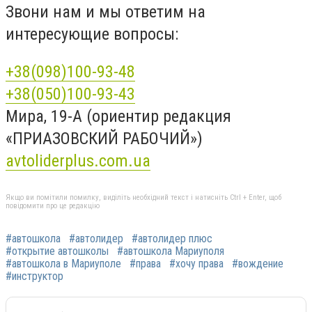
Звони нам и мы ответим на
интересующие вопросы:
+38(098)100-93-48
+38(050)100-93-43
Мира, 19-А (ориентир редакция
«ПРИАЗОВСКИЙ РАБОЧИЙ»)
avtoliderplus.com.ua
Якщо ви помітили помилку, виділіть необхідний текст і натисніть Ctrl + Enter, щоб
повідомити про це редакцію
#автошкола
#автолидер
#автолидер плюс
#открытие автошколы
#автошкола Мариуполя
#автошкола в Мариуполе
#права
#хочу права
#вождение
#инструктор