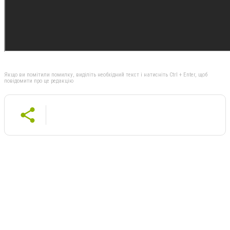
Якщо ви помітили помилку, виділіть необхідний текст і натисніть Ctrl + Enter, щоб
повідомити про це редакцію