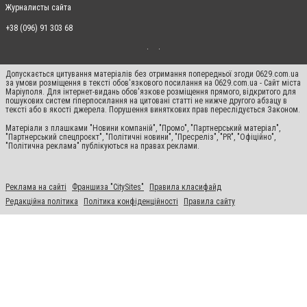
Журналисты сайта
+38 (096) 91 303 68
Допускається цитування матеріалів без отримання попередньої згоди 0629.com.ua
за умови розміщення в тексті обов'язкового посилання на 0629.com.ua - Сайт міста
Маріуполя. Для інтернет-видань обов'язкове розміщення прямого, відкритого для
пошукових систем гіперпосилання на цитовані статті не нижче другого абзацу в
тексті або в якості джерела. Порушення виняткових прав переслідується Законом.
Матеріали з плашками "Новини компаній", "Промо", "Партнерський матеріал",
"Партнерський спецпроєкт", "Політичні новини", "Пресреліз", "PR", "Офіційно",
"Політична реклама" публікуються на правах реклами.
Реклама на сайті
Франшиза "CitySites"
Правила класифайд
Редакційна політика
Політика конфіденційності
Правила сайту