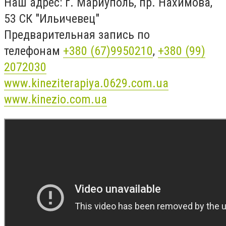
Наш адрес: г. Мариуполь, пр. Нахимова,
53 СК "Ильичевец"
Предварительная запись по
телефонам
+380 (67)9950210
,
+380 (99)
2072030
www.kineziterapiya.0629.com.ua
www.kinezio.com.ua