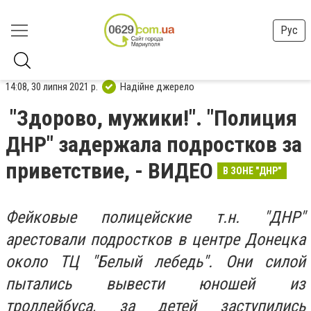
Рус
14:08, 30 липня 2021 р.
Надійне джерело
"Здорово, мужики!". "Полиция
ДНР" задержала подростков за
приветствие, - ВИДЕО
В ЗОНЕ "ДНР"
Фейковые полицейские т.н. "ДНР"
арестовали подростков в центре Донецка
около ТЦ "Белый лебедь". Они силой
пытались вывести юношей из
троллейбуса, за детей заступились