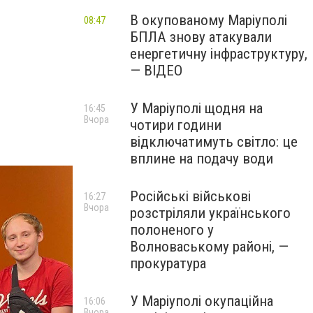
В окупованому Маріуполі
08:47
БПЛА знову атакували
енергетичну інфраструктуру,
— ВІДЕО
У Маріуполі щодня на
16:45
Вчора
чотири години
відключатимуть світло: це
вплине на подачу води
Російські військові
16:27
Вчора
розстріляли українського
полоненого у
Волноваському районі, —
прокуратура
У Маріуполі окупаційна
16:06
Вчора