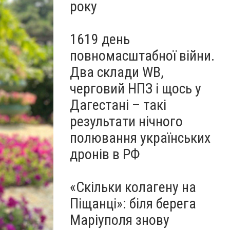
року
1619 день
повномасштабної війни.
Два склади WB,
черговий НПЗ і щось у
Дагестані – такі
результати нічного
полювання українських
дронів в РФ
«Скільки колагену на
Піщанці»: біля берега
Маріуполя знову