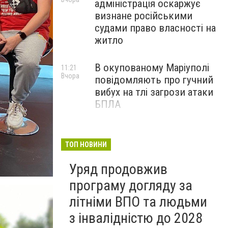
адміністрація оскаржує
визнане російськими
судами право власності на
житло
В окупованому Маріуполі
11:21
Вчора
повідомляють про гучний
вибух на тлі загрози атаки
БПЛА
Черги біля криниць і
09:00
Вчора
захмарні ціни у магазинах:
ТОП НОВИНИ
як Маріуполь переживає
Уряд продовжив
нову водну кризу, - ФОТО
програму догляду за
літніми ВПО та людьми
з інвалідністю до 2028