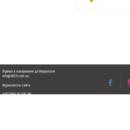
Віримо в повернення до Маріуполя
info@0629.com.ua
Журналисты сайта
+38 (096) 91 303 68
Допускається цитування матеріалів без отримання попередньої згоди 0629.com.ua за
пошукових систем гіперпосилання на цитовані статті не нижче другого абзацу в тек
Матеріали з плашками "Новини компаній", "Промо", "Партнерський матеріал", "Партнер