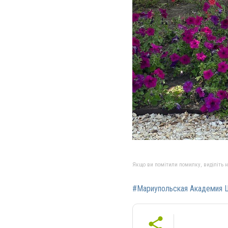
Якщо ви помітили помилку, виділіть нео
#Мариупольская Академия