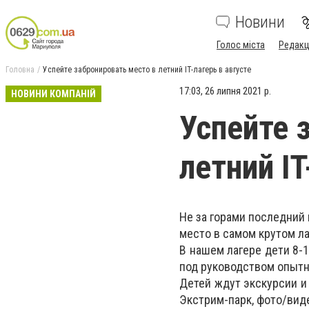
Новини
Голос міста
Редакц
Головна
Успейте забронировать место в летний IT-лагерь в августе
17:03, 26 липня 2021 р.
НОВИНИ КОМПАНІЙ
Успейте 
летний IT
Не за горами последний 
место в самом крутом ла
В нашем лагере дети 8-
под руководством опытн
Детей ждут экскурсии и 
Экстрим-парк, фото/виде