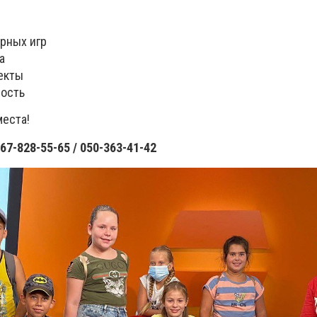
рных игр
а
екты
ность
места!
67-828-55-65 / 050-363-41-42