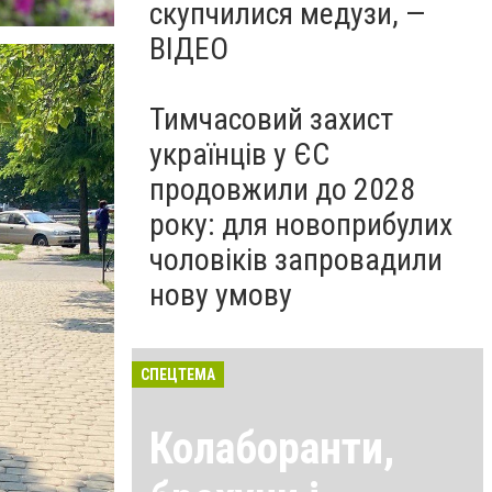
скупчилися медузи, —
ВІДЕО
Тимчасовий захист
українців у ЄС
продовжили до 2028
року: для новоприбулих
чоловіків запровадили
нову умову
СПЕЦТЕМА
Колаборанти,