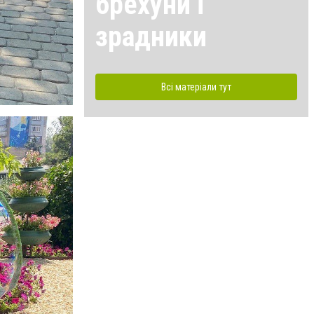
брехуни і
зрадники
Всі матеріали тут