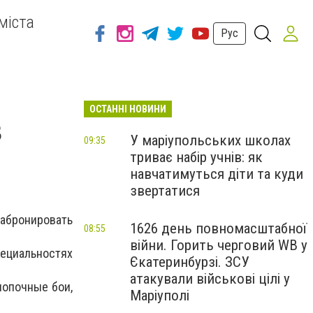
міста
Рус
ОСТАННІ НОВИНИ
в
У маріупольських школах
09:35
триває набір учнів: як
навчатимуться діти та куди
звертатися
 забронировать
1626 день повномасштабної
08:55
війни. Горить черговий WB у
пециальностях
Єкатеринбурзі. ЗСУ
атакували військові цілі у
нопочные бои,
Маріуполі