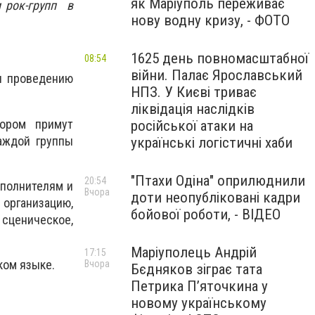
як Маріуполь переживає
и рок-групп в
нову водну кризу, - ФОТО
1625 день повномасштабної
08:54
війни. Палає Ярославський
и проведению
НПЗ. У Києві триває
ліквідація наслідків
тором примут
російської атаки на
каждой группы
українські логістичні хаби
"Птахи Одіна" оприлюднили
20:54
сполнителям и
Вчора
доти неопубліковані кадри
 организацию,
бойової роботи, - ВІДЕО
сценическое,
Маріуполець Андрій
17:15
ком языке.
Вчора
Бєдняков зіграє тата
Петрика П’яточкина у
новому українському