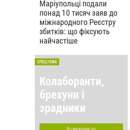
Маріупольці подали
понад 10 тисяч заяв до
міжнародного Реєстру
збитків: що фіксують
найчастіше
СПЕЦТЕМА
Колаборанти,
брехуни і
зрадники
Всі матеріали тут