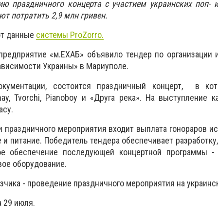
ию праздничного концерта с участием украинских поп- 
ют потратить 2,9 млн гривен.
ют данные
системы ProZorro.
предприятие «м.ЕХАБ» объявило тендер по организации 
висимости Украины» в Мариуполе.
окументации, состоится праздничный концерт, в ко
ay, Tvorchi, Pianoboy и «Друга река». На выступление 
асу.
и праздничного мероприятия входит выплата гонораров и
 и питание. Победитель тендера обеспечивает разработку,
ое обеспечение последующей концертной программы - 
вое оборудование.
азчика - проведение праздничного мероприятия на украинс
 29 июля.