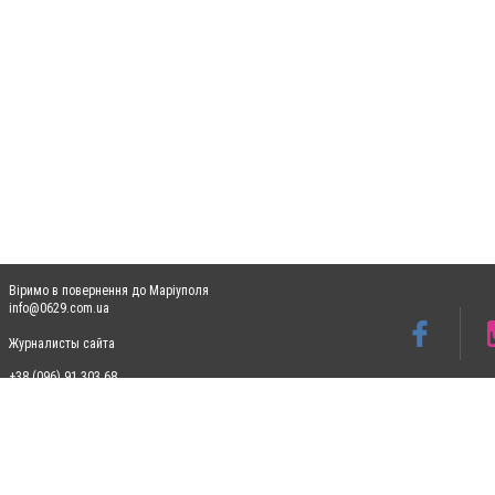
Віримо в повернення до Маріуполя
info@0629.com.ua
Журналисты сайта
+38 (096) 91 303 68
Допускається цитування матеріалів без отримання попередньої згоди 0629.com.ua за
пошукових систем гіперпосилання на цитовані статті не нижче другого абзацу в тек
Матеріали з плашками "Новини компаній", "Промо", "Партнерський матеріал", "Партнер