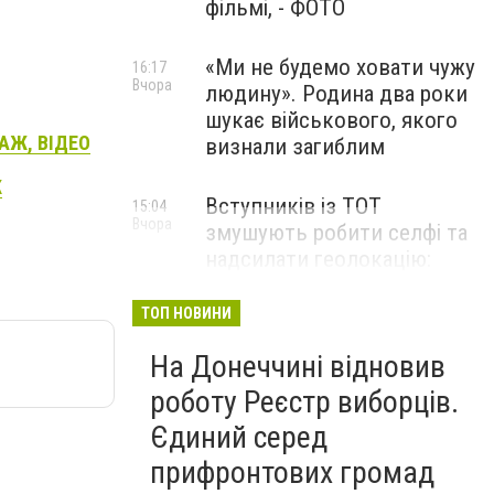
фільмі, - ФОТО
«Ми не будемо ховати чужу
16:17
Вчора
людину». Родина два роки
шукає військового, якого
ТАЖ, ВІДЕО
визнали загиблим
Ж
Вступників із ТОТ
15:04
Вчора
змушують робити селфі та
надсилати геолокацію:
правозахисники звернулися
до МОН
ТОП НОВИНИ
На Донеччині відновив
роботу Реєстр виборців.
Єдиний серед
прифронтових громад