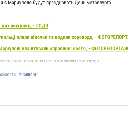
я в Мариуполе будут праздновать День металлурга.
 цих вихідних, - ПОДІЇ
іупольці плели віночки та водили хороводи, - ФОТОРЕПОР
Маріуполі влаштували справжнє свято, - ФОТОРЕПОРТА
бхідний текст і натисніть Ctrl + Enter, щоб повідомити про це редакцію
симости
#концерт