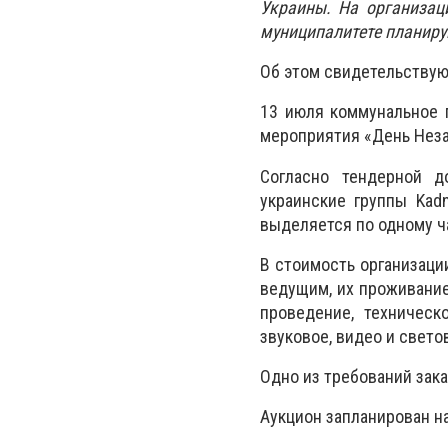
Украины. На организац
муниципалитете планиру
Об этом свидетельству
13 июля коммунальное 
мероприятия «День Неза
Согласно тендерной д
украинские группы Kadn
выделяется по одному ч
В стоимость организаци
ведущим, их проживание
проведение, техническ
звуковое, видео и свето
Одно из требований зак
Аукцион запланирован на