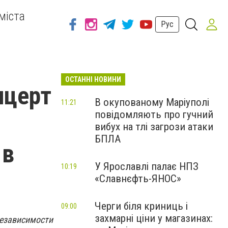
міста
Рус
ОСТАННІ НОВИНИ
нцерт
В окупованому Маріуполі
11:21
повідомляють про гучний
вибух на тлі загрози атаки
БПЛА
 в
У Ярославлі палає НПЗ
10:19
«Славнєфть-ЯНОС»
Черги біля криниць і
09:00
захмарні ціни у магазинах:
езависимости