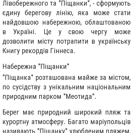
Лівобережного та "Піщанки", - сформують
єдину берегову лінію, яка може стати
найдовшою набережною, облаштованою
в Україні. Це у свою чергу може
дозволити місту потрапити в українську
Книгу рекордів Гіннеса.
Набережна "Піщанки"
"Піщанка" розташована майже за містом,
по сусідству з унікальним національним
природним парком "Меотида".
Берег має природний широкий пляж та
курортну атмосферу. Багато маріупольців
називають "Піщанку" улюбленим пляжем,