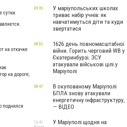
У маріупольських школах
09:35
 сутки.
триває набір учнів: як
навчатимуться діти та куди
авляется.
звертатися
1626 день повномасштабної
08:55
ют на откачке
війни. Горить черговий WB у
Єкатеринбурзі. ЗСУ
атакували військові цілі у
как
Маріуполі
ор на дороге,
В окупованому Маріуполі
08:47
БПЛА знову атакували
енергетичну інфраструктуру,
ко поднялся
— ВІДЕО
У Маріуполі щодня на
16:45
Вчора