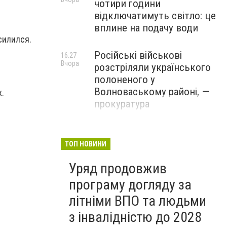
чотири години
відключатимуть світло: це
вплине на подачу води
силился.
Російські військові
16:27
Вчора
розстріляли українського
полоненого у
Волноваському районі, —
.
прокуратура
У Маріуполі окупаційна
16:06
Вчора
адміністрація оскаржує
ТОП НОВИНИ
визнане російськими
Уряд продовжив
судами право власності на
житло
програму догляду за
літніми ВПО та людьми
з інвалідністю до 2028