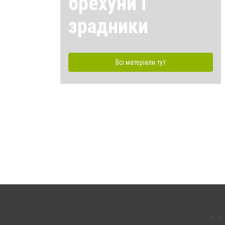
брехуни і
зрадники
Всі матеріали тут