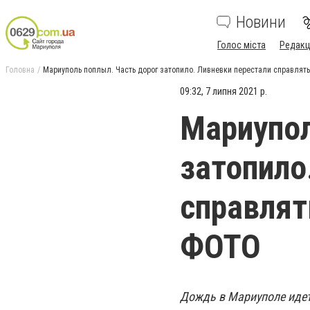
Новини
Голос міста
Редакц
Головна
Мариуполь поплыл. Часть дорог затопило. Ливневки перестали справлять
09:32, 7 липня 2021 р.
Мариупол
затопило
справлят
ФОТО
Дождь в Мариуполе идет 