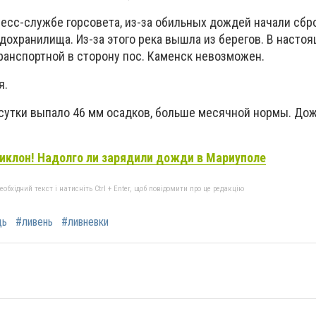
ресс-службе горсовета, из-за обильных дождей начали сбро
дохранилища. Из-за этого река вышла из берегов. В насто
Транспортной в сторону пос. Каменск невозможен.
я.
сутки выпало 46 мм осадков, больше месячной нормы. До
иклон! Надолго ли зарядили дожди в Мариуполе
бхідний текст і натисніть Ctrl + Enter, щоб повідомити про це редакцію
дь
#ливень
#ливневки