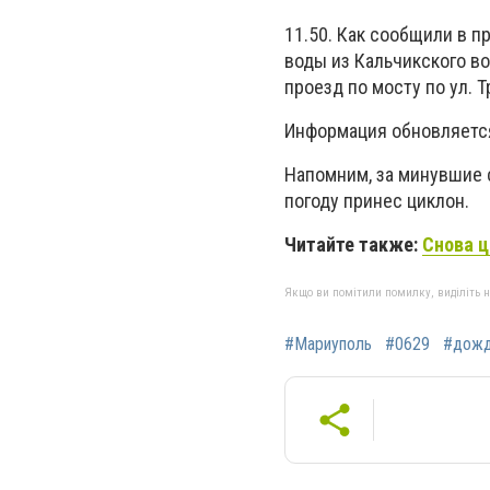
11.50. Как сообщили в п
воды из Кальчикского во
проезд по мосту по ул. 
Информация обновляетс
Напомним, за минувшие 
погоду принес циклон.
Читайте также:
Снова ц
Якщо ви помітили помилку, виділіть нео
#Мариуполь
#0629
#дож