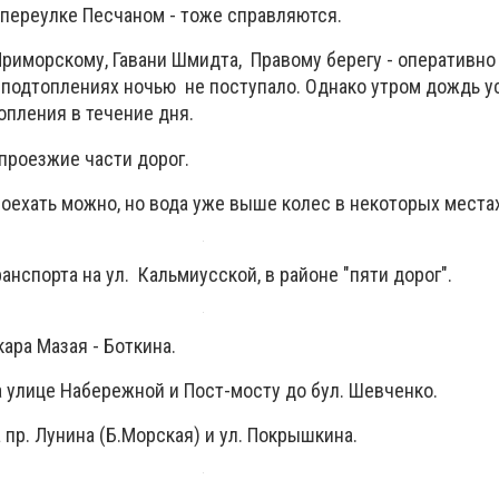
 переулке Песчаном - тоже справляются.
Приморскому, Гавани Шмидта, Правому берегу - оперативно
 подтоплениях ночью не поступало. Однако утром дождь у
пления в течение дня.
роезжие части дорог.
оехать можно, но вода уже выше колес в некоторых местах
нспорта на ул. Кальмиусской, в районе "пяти дорог".
кара Мазая - Боткина.
 улице Набережной и Пост-мосту до бул. Шевченко.
 пр. Лунина (Б.Морская) и ул. Покрышкина.