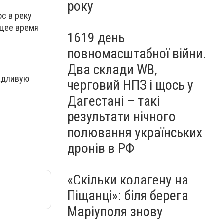
року
с в реку
ящее время
1619 день
повномасштабної війни.
Два склади WB,
ждливую
черговий НПЗ і щось у
Дагестані – такі
результати нічного
полювання українських
дронів в РФ
«Скільки колагену на
Піщанці»: біля берега
Маріуполя знову