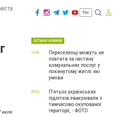
міста
Рус
ОСТАННІ НОВИНИ
г
Переселенці можуть не
10:06
платити за частину
комунальних послуг у
покинутому житлі: які
умови
П’ятьох українських
09:53
підлітків евакуювали з
тимчасово окупованої
території, - ФОТО
7 июля