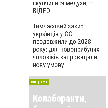
скупчилися медузи, —
ВІДЕО
Тимчасовий захист
українців у ЄС
продовжили до 2028
року: для новоприбулих
чоловіків запровадили
нову умову
СПЕЦТЕМА
Колаборанти,