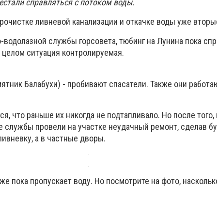
естали справляться с потоком воды.
рочистке ливневой канализации и откачке воды уже вторые
-водолазной службы горсовета, тюбинг на Лунина пока спр
в целом ситуация контролируемая.
ятник Балабухи) - пробивают спасатели. Также они работа
, что раньше их никогда не подтапливало. Но после того, 
службы провели на участке неудачный ремонт, сделав буг
ливневку, а в частные дворы.
же пока пропускает воду. Но посмотрите на фото, насколь
!