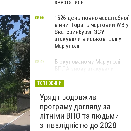
звертатися
1626 день повномасштабної
08:55
війни. Горить черговий WB у
Єкатеринбурзі. ЗСУ
атакували військові цілі у
Маріуполі
В окупованому Маріуполі
08:47
БПЛА знову атакували
енергетичну інфраструктуру,
— ВІДЕО
ТОП НОВИНИ
Уряд продовжив
програму догляду за
літніми ВПО та людьми
з інвалідністю до 2028