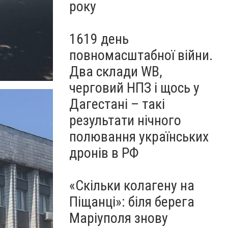
року
1619 день
повномасштабної війни.
Два склади WB,
черговий НПЗ і щось у
Дагестані – такі
результати нічного
полювання українських
дронів в РФ
«Скільки колагену на
Піщанці»: біля берега
Маріуполя знову