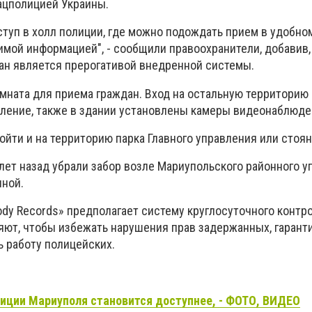
ацполицией Украины.
ступ в холл полиции, где можно подождать прием в удобно
имой информацией", - сообщили правоохранители, добавив,
ан является прерогативой внедренной системы.
омната для приема граждан. Вход на остальную территорию
ление, также в здании установлены камеры видеонаблюде
ойти и на территорию парка Главного управления или стоян
лет назад убрали забор возле Мариупольского районного 
нной.
dy Records» предполагает систему круглосуточного контро
яют, чтобы избежать нарушения прав задержанных, гарант
ь работу полицейских.
лиции
Мариуполя становится доступнее, - ФОТО, ВИДЕО