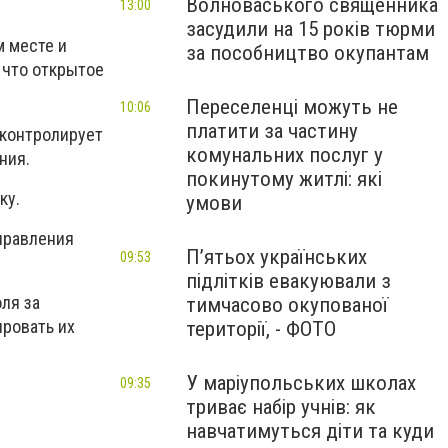
Волноваського священника
13:00
засудили на 15 років тюрми
м месте и
за пособництво окупантам
 что открытое
Переселенці можуть не
10:06
платити за частину
 контролирует
комунальних послуг у
ния.
покинутому житлі: які
ку.
умови
управления
П’ятьох українських
09:53
підлітків евакуювали з
ля за
тимчасово окупованої
ировать их
території, - ФОТО
У маріупольських школах
09:35
триває набір учнів: як
навчатимуться діти та куди