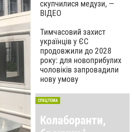
скупчилися медузи, —
ВІДЕО
Тимчасовий захист
українців у ЄС
продовжили до 2028
року: для новоприбулих
чоловіків запровадили
нову умову
СПЕЦТЕМА
Колаборанти,