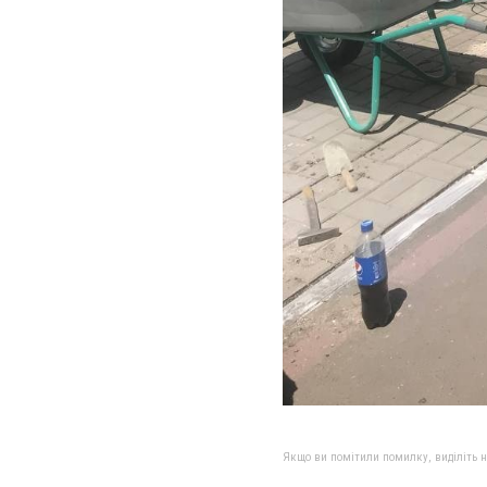
Якщо ви помітили помилку, виділіть нео