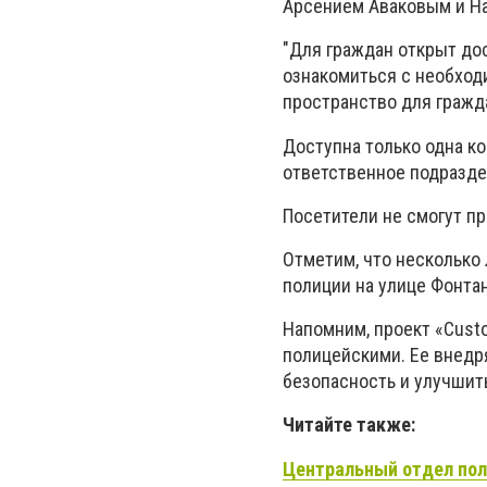
Арсением Аваковым и Н
"Для граждан открыт до
ознакомиться с необход
пространство для гражд
Доступна только одна к
ответственное подразде
Посетители не смогут пр
Отметим, что несколько 
полиции на улице Фонта
Напомним, проект «Custo
полицейскими. Ее внедр
безопасность и улучшит
Читайте также:
Центральный отдел
по