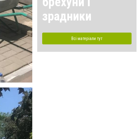
брехуни і
зрадники
Всі матеріали тут