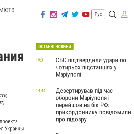
міста
Рус
ОСТАННІ НОВИНИ
ания
СБС підтвердили удари по
19:31
чотирьох підстанціях у
Маріуполі
Дезертирував під час
14:44
сти,
оборони Маріуполя і
т,
перейшов на бік РФ:
прикордоннику повідомили
про підозру
 проекта
ел Украины