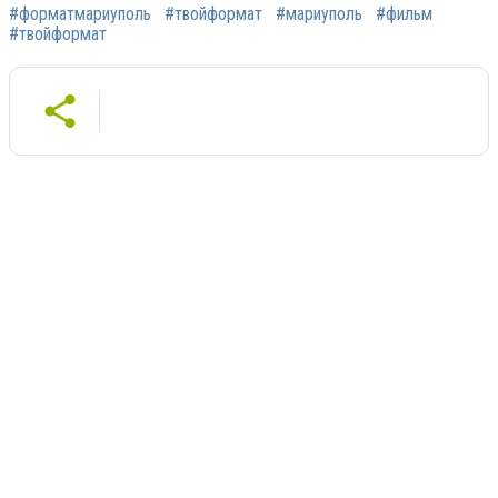
#форматмариуполь
#твойформат
#мариуполь
#фильм
#твойформат