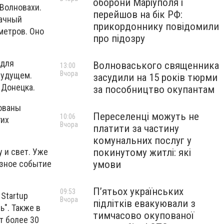
оборони Маріуполя і
 Волновахи.
перейшов на бік РФ:
рачный
прикордоннику повідомили
метров. Оно
про підозру
 для
Волноваського священника
13:00
Вчора
​будущем.
засудили на 15 років тюрми
 Донецка.
за пособництво окупантам
вованы
Переселенці можуть не
10:06
гих
Вчора
платити за частину
комунальних послуг у
у и свет. Уже
покинутому житлі: які
озное событие
умови
П’ятьох українських
09:53
Startup
Вчора
підлітків евакуювали з
ь". Также в
тимчасово окупованої
т более 30