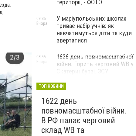
території, - ФОТО
езда.
д
У маріупольських школах
09:35
Вчора
триває набір учнів: як
навчатимуться діти та куди
звертатися
1626 день повномасштабної
08:55
Вчора
війни. Горить черговий WB у
Єкатеринбурзі. ЗСУ
атакували військові цілі у
Маріуполі
ТОП НОВИНИ
1622 день
повномасштабної війни.
В РФ палає черговий
склад WB та