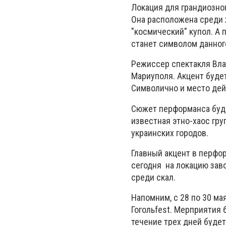
Локация для грандиозно
Она расположена среди 
"космический" купол. А
станет символом данног
Режиссер спектакля Вла
Мариуполя. Акцент будет 
Символично и место дей
Сюжет перформанса буде
известная этно-хаос гру
украинских городов.
Главный акцент в перфор
сегодня на локацию зав
среди скал.
Напомним, с 28 по 30 ма
Гогольfest. Мерприятия 
течение трех дней буде