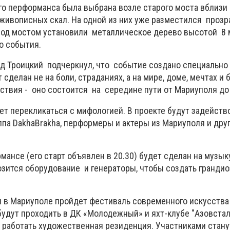
го перформанса была выбрана возле старого моста вблизи
живописных скал. На одной из них уже разместился проз
 под мостом установили металлическое дерево высотой 8 
о события.
д Троицкий подчеркнул, что событие создано специально
сделан не на боли, страданиях, а на мире, доме, мечтах и ​
ствия - оно состоится на середине пути от Мариуполя до
т перекликаться с мифологией. В проекте будут задейст
ппа DakhaBrakha, перформеры и актеры из Мариуполя и дру
мансе (его старт объявлен в 20.30) будет сделан на музык
озится оборудование и генераторы, чтобы создать гранди
я в Мариуполе пройдет фестиваль современного искусства 
будут проходить в ДК «Молодежный» и яхт-клубе "Азовстал
т работать художественная резиденция. Участниками стану