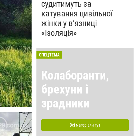
судитимуть за
катування цивільної
жінки у в’язниці
«Ізоляція»
СПЕЦТЕМА
Колаборанти,
брехуни і
зрадники
Всі матеріали тут