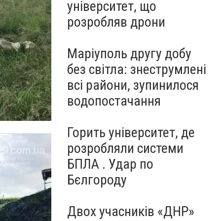
університет, що
розробляв дрони
Маріуполь другу добу
без світла: знеструмлені
всі райони, зупинилося
водопостачання
Горить університет, де
розробляли системи
БПЛА . Удар по
Бєлгороду
Двох учасників «ДНР»