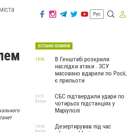
міста
Рус
ОСТАННІ НОВИНИ
лем
В Генштабі розкрили
14:56
наслідки атаки . ЗСУ
масовано вдарили по Росії,
є прильоти
СБС підтвердили удари по
19:31
Вчора
чотирьох підстанціях у
Маріуполі
икального
танет
Дезертирував під час
14:44
Вчора