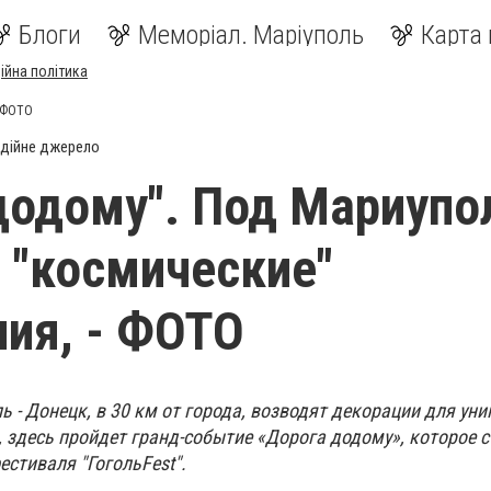
Блоги
Меморіал. Маріуполь
Карта 
ійна політика
- ФОТО
дійне джерело
додому". Под Мариупо
 "космические"
ия, - ФОТО
ь - Донецк, в 30 км от города, возводят декорации для ун
, здесь пройдет гранд-событие «Дорога додому», которое с
тиваля "ГогольFest".