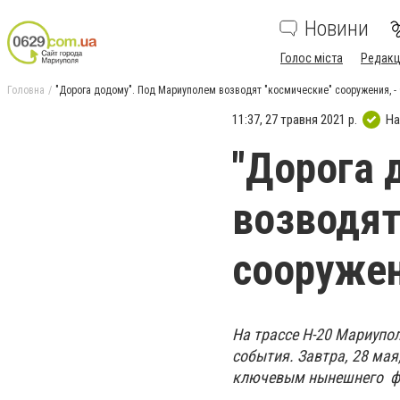
Новини
Голос міста
Редакц
Головна
"Дорога додому". Под Мариуполем возводят "космические" сооружения, 
11:37, 27 травня 2021 р.
На
"Дорога 
возводят
сооружен
На трассе Н-20 Мариупол
события.
Завтра,
28 мая
ключевым нынешнего фес