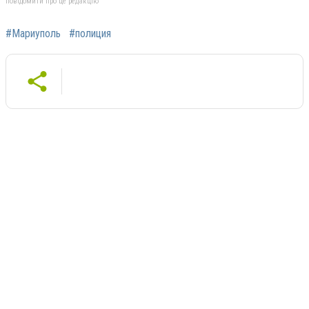
повідомити про це редакцію
#Мариуполь
#полиция