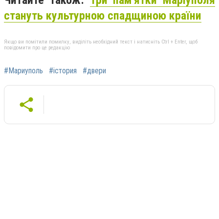
Читайте також:
Три пам'ятки Маріуполя
стануть культурною спадщиною країни
Якщо ви помітили помилку, виділіть необхідний текст і натисніть Ctrl + Enter, щоб
повідомити про це редакцію
#Мариуполь
#істория
#двери