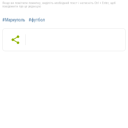
Якщо ви помітили помилку, виділіть необхідний текст і натисніть Ctrl + Enter, щоб
повідомити про це редакцію
#Мариуполь
#футбол