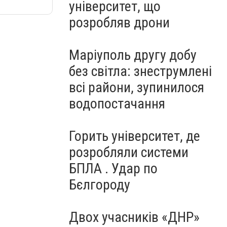
університет, що
розробляв дрони
Маріуполь другу добу
без світла: знеструмлені
всі райони, зупинилося
водопостачання
Горить університет, де
розробляли системи
БПЛА . Удар по
Бєлгороду
Двох учасників «ДНР»