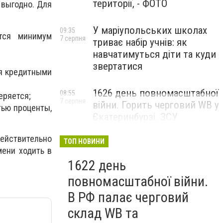
території, - ФОТО
 выгодно. Для
У маріупольських школах
09:35
тся минимум
7 серпня
триває набір учнів: як
навчатимуться діти та куди
звертатися
ия кредитными
1626 день повномасштабної
08:55
еряется;
7 серпня
війни. Горить черговий WB у
тью проценты,
Єкатеринбурзі. ЗСУ
атакували військові цілі у
действительно
Маріуполі
ТОП НОВИНИ
мени ходить в
1622 день
повномасштабної війни.
В РФ палає черговий
склад WB та