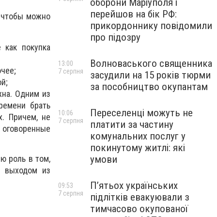
оборони Маріуполя і
перейшов на бік РФ:
, чтобы можно
прикордоннику повідомили
про підозру
 как покупка
Волноваського священника
13:00
чее;
7 серпня
засудили на 15 років тюрми
ой;
за пособництво окупантам
жна. Одним из
ремени брать
Переселенці можуть не
10:06
. Причем, не
7 серпня
платити за частину
о оговоренные
комунальних послуг у
покинутому житлі: які
умови
ю роль в том,
м выходом из
П’ятьох українських
09:53
7 серпня
підлітків евакуювали з
тимчасово окупованої