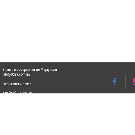
Віримо в повернення до Маріуполя
info@0629.com.ua
Журналисты сайта
+38 (096) 91 303 68
Допускається цитування матеріалів без отримання попередньої згоди 0629.com.ua за
пошукових систем гіперпосилання на цитовані статті не нижче другого абзацу в тек
Матеріали з плашками "Новини компаній", "Промо", "Партнерський матеріал", "Партнер
Реклама на сайті
Ф