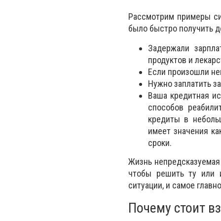
Рассмотрим примеры си
было быстро получить де
Задержали зарпла
продуктов и лекарс
Если произошли не
Нужно заплатить за
Ваша кредитная ис
способов реабили
кредиты в неболь
имеет значения ка
сроки.
Жизнь непредсказуемая 
чтобы решить ту или 
ситуации, и самое главн
Почему стоит в