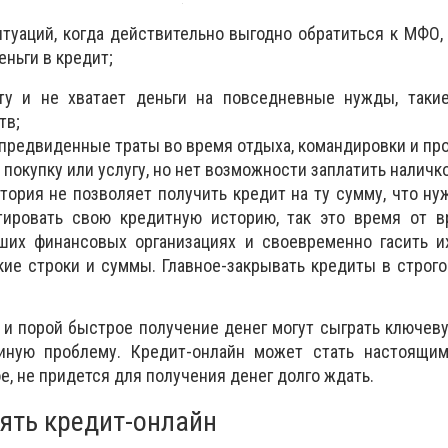
туаций, когда действительно выгодно обратиться к МФО
ньги в кредит;
ту и не хватает деньги на повседневные нужды, такие
тв;
предвиденные траты во время отдыха, командировки и про
 покупку или услугу, но нет возможности заплатить наличк
тория не позволяет получить кредит на ту сумму, что ну
тировать свою кредитную историю, так это время от в
ших финансовых организациях и своевременно гасить их
кие строки и суммы. Главное-закрывать кредиты в строг
и порой быстрое получение денег могут сыграть ключеву
иную проблему. Кредит-онлайн может стать настоящи
ое, не придется для получения денег долго ждать.
зять кредит-онлайн