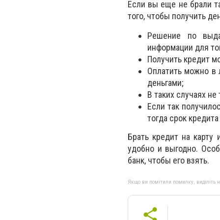
Если вы еще не брали т
того, чтобы получить де
Решение по выда
информации для тог
Получить кредит мо
Оплатить можно в 
деньгами;
В таких случаях не
Если так получило
тогда срок кредита
Брать кредит на карту 
удобно и выгодно. Особ
банк, чтобы его взять.
Якщо ви помітили помилку, виділіть нео