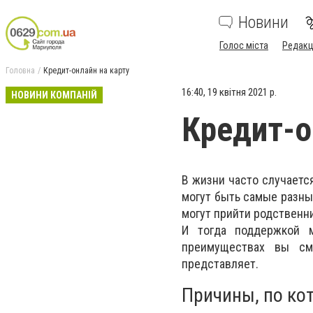
Новини
Голос міста
Редакц
Головна
Кредит-онлайн на карту
16:40, 19 квітня 2021 р.
НОВИНИ КОМПАНІЙ
Кредит-о
В жизни часто случаетс
могут быть самые разны
могут прийти родственни
И тогда поддержкой м
преимуществах вы с
представляет.
Причины, по ко