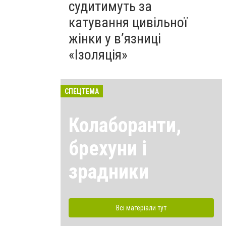
судитимуть за
катування цивільної
жінки у в’язниці
«Ізоляція»
СПЕЦТЕМА
Колаборанти,
брехуни і
зрадники
Всі матеріали тут