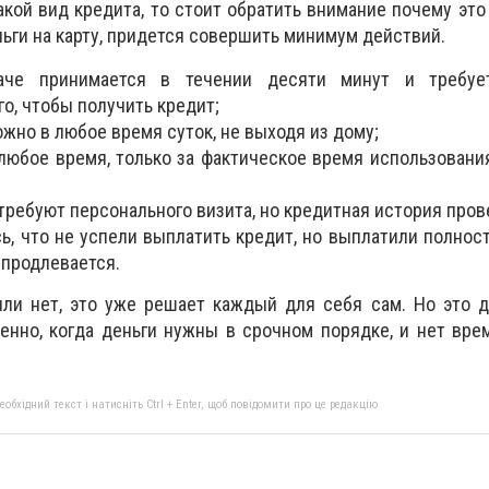
акой вид кредита, то стоит обратить внимание почему это
ньги на карту, придется совершить минимум действий.
че принимается в течении десяти минут и требуе
о, чтобы получить кредит;
жно в любое время суток, не выходя из дому;
любое время, только за фактическое время использован
 требуют персонального визита, но кредитная история пров
сь, что не успели выплатить кредит, но выплатили полнос
 продлевается.
или нет, это уже решает каждый для себя сам. Но это 
енно, когда деньги нужны в срочном порядке, и нет вре
бхідний текст і натисніть Ctrl + Enter, щоб повідомити про це редакцію