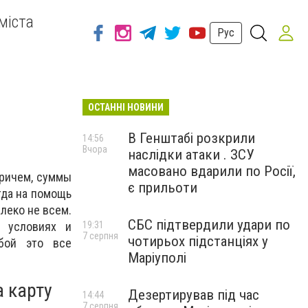
міста
Рус
ОСТАННІ НОВИНИ
В Генштабі розкрили
14:56
Вчора
наслідки атаки . ЗСУ
масовано вдарили по Росії,
Причем, суммы
є прильоти
гда на помощь
леко не всем.
СБС підтвердили удари по
б условиях и
19:31
7 серпня
чотирьох підстанціях у
бой это все
Маріуполі
 карту
Дезертирував під час
14:44
7 серпня