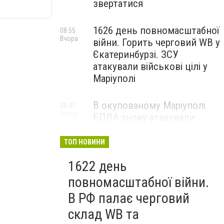
звертатися
1626 день повномасштабної
08:55
Вчора
війни. Горить черговий WB у
Єкатеринбурзі. ЗСУ
атакували військові цілі у
Маріуполі
В окупованому Маріуполі
08:47
Вчора
БПЛА знову атакували
енергетичну інфраструктуру,
— ВІДЕО
ТОП НОВИНИ
1622 день
повномасштабної війни.
В РФ палає черговий
склад WB та