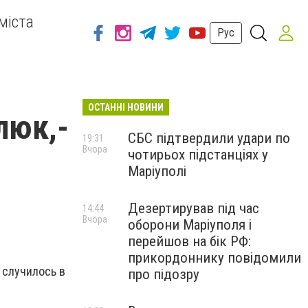
міста
Рус
ОСТАННІ НОВИНИ
люк,-
СБС підтвердили удари по
19:31
Вчора
чотирьох підстанціях у
Маріуполі
Дезертирував під час
14:44
Вчора
оборони Маріуполя і
перейшов на бік РФ:
прикордоннику повідомили
 случилось в
про підозру