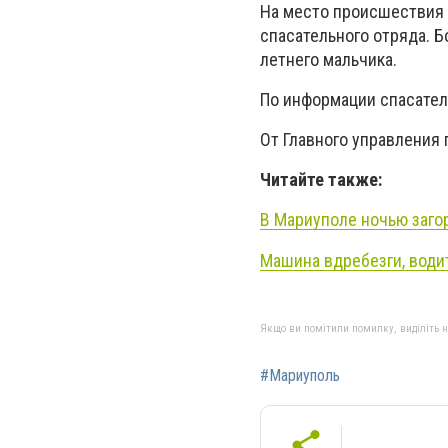
На место происшествия 
спасательного отряда. Б
летнего мальчика.
По информации спасател
От Главного управления 
Читайте также:
В Мариуполе ночью заго
Машина вдребезги, водит
Якщо ви помітили помилку, виділіть нео
#Мариуполь