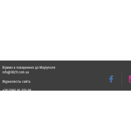
Віримо в повернення до Маріуполя
info@0629.com.ua
Журналисты сайта
+38 (096) 91 303 68
Допускається цитування матеріалів без отримання попередньої згоди 0629.com.ua за
пошукових систем гіперпосилання на цитовані статті не нижче другого абзацу в тек
Матеріали з плашками "Новини компаній", "Промо", "Партнерський матеріал", "Партнер
Реклама на сайті
Ф