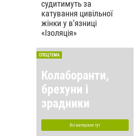
судитимуть за
катування цивільної
жінки у в’язниці
«Ізоляція»
СПЕЦТЕМА
Колаборанти,
брехуни і
зрадники
Всі матеріали тут