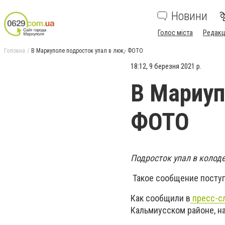
Новини
Голос міста
Редакц
Головна
В Мариуполе подросток упал в люк,- ФОТО
18:12, 9 березня 2021 р.
В Мариуп
ФОТО
Подросток упал в колод
Такое сообщение поступ
Как сообщили в
пресс-с
Кальмиусском районе, на