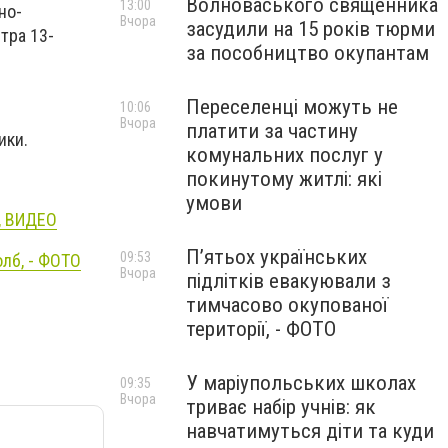
Волноваського священника
13:00
но-
Вчора
засудили на 15 років тюрми
тра 13-
за пособництво окупантам
Переселенці можуть не
10:06
Вчора
платити за частину
ики.
комунальних послуг у
покинутому житлі: які
умови
, ВИДЕО
П’ятьох українських
09:53
олб, - ФОТО
Вчора
підлітків евакуювали з
тимчасово окупованої
території, - ФОТО
У маріупольських школах
09:35
Вчора
триває набір учнів: як
навчатимуться діти та куди