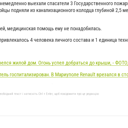
немедленно выехали спасатели 3 Государственного пожар
ойцы подняли из канализационного колодца глубиной 2,5 ме
ей, медицинская помощь ему не понадобилась.
привлекалось 4 человека личного состава и 1 единица техн
релся жилой дом. Огонь успел добраться до крыши, - ФОТО
ель госпитализирован. В Мариуполе Renault врезался в ст
бхідний текст і натисніть Ctrl + Enter, щоб повідомити про це редакцію