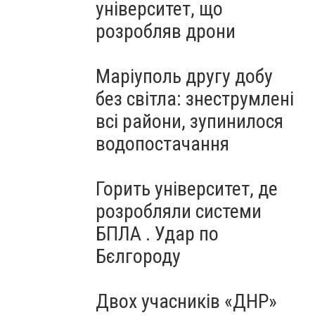
університет, що
розробляв дрони
Маріуполь другу добу
без світла: знеструмлені
всі райони, зупинилося
водопостачання
Горить університет, де
розробляли системи
БПЛА . Удар по
Бєлгороду
Двох учасників «ДНР»