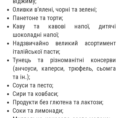
віджиму;
Оливки в’ялені, чорні та зелені;
Панетоне та торти;
Каву та кавові напої, дитячі
шоколадні напої;
Надзвичайно великий асортимент
італійської пасти;
Тунець та різноманітні консерви
(анчоуси, каперси, трюфель, сьомга
та ін.);
Соуси та песто;
Сири та ковбаси;
Продукти без глютена та лактози;
Соки та лимонади;