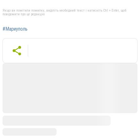
Якщо ви помітили помилку, виділіть необхідний текст і натисніть Ctrl + Enter, щоб
повідомити про це редакцію
#Мариуполь