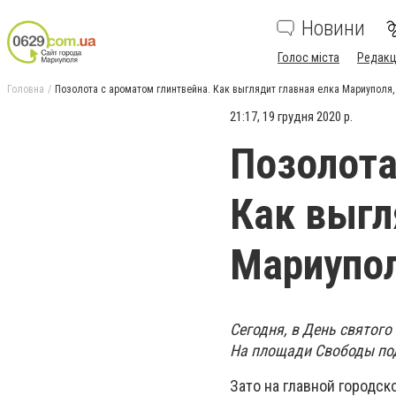
Новини
Голос міста
Редакц
Головна
Позолота с ароматом глинтвейна. Как выглядит главная елка Мариупол
21:17, 19 грудня 2020 р.
Позолота
Как выгл
Мариупо
Сегодня, в День святого
На площади Свободы под
Зато на главной городск