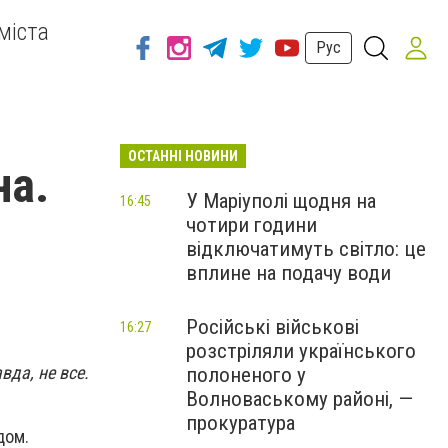
міста
Рус
ОСТАННІ НОВИНИ
на.
У Маріуполі щодня на
16:45
чотири години
відключатимуть світло: це
вплине на подачу води
Російські військові
16:27
розстріляли українського
вда, не все.
полоненого у
Волноваському районі, —
прокуратура
одом.