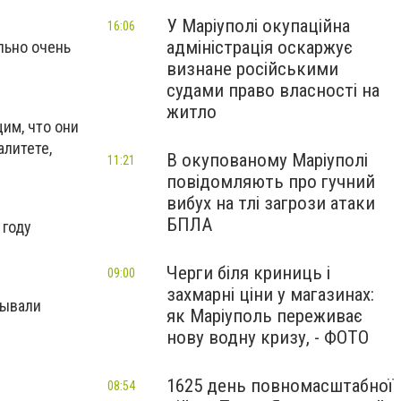
У Маріуполі окупаційна
16:06
адміністрація оскаржує
льно очень
визнане російськими
судами право власності на
житло
им, что они
алитете,
В окупованому Маріуполі
11:21
повідомляють про гучний
вибух на тлі загрози атаки
БПЛА
 году
Черги біля криниць і
09:00
захмарні ціни у магазинах:
рывали
як Маріуполь переживає
нову водну кризу, - ФОТО
1625 день повномасштабної
08:54