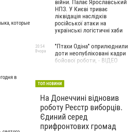
війни. Палає Ярославський
НПЗ. У Києві триває
ліквідація наслідків
російської атаки на
лыка, которые
українські логістичні хаби
"Птахи Одіна" оприлюднили
20:54
Вчора
доти неопубліковані кадри
бойової роботи, - ВІДЕО
Маріуполець Андрій
17:15
годня в
Вчора
Бєдняков зіграє тата
ТОП НОВИНИ
Петрика П’яточкина у
На Донеччині відновив
новому українському
фільмі, - ФОТО
роботу Реєстр виборців.
Єдиний серед
прифронтових громад
ь святого