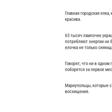
Главная городская елка,
красива.
65 тысяч лампочек украш
потребляют энергии не б
елочка не только сияюща
Говорят, что ни в одном 
поборется за первое мес
Мариупольцы, которые с
восхищения.