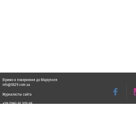
Віримо в повернення до Маріуполя
info@0629.com.ua
Журналисты сайта
+38 (096) 91 303 68
Допускається цитування матеріалів без отримання попередньої згоди 0629.com.ua за
пошукових систем гіперпосилання на цитовані статті не нижче другого абзацу в тек
Матеріали з плашками "Новини компаній", "Промо", "Партнерський матеріал", "Партнер