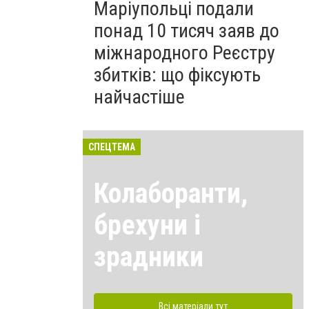
Маріупольці подали
понад 10 тисяч заяв до
міжнародного Реєстру
збитків: що фіксують
найчастіше
СПЕЦТЕМА
Колаборанти,
брехуни і
зрадники
Всі матеріали тут