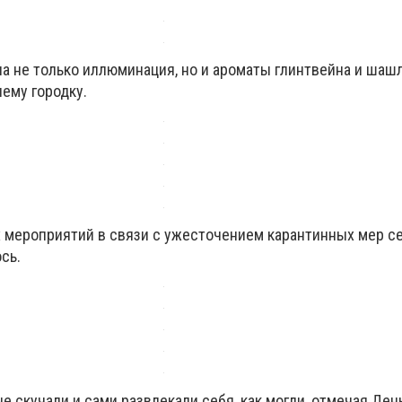
а не только иллюминация, но и ароматы глинтвейна и шаш
ему городку.
 мероприятий в связи с ужесточением карантинных мер се
сь.
не скучали и сами развлекали себя, как могли, отмечая Ден