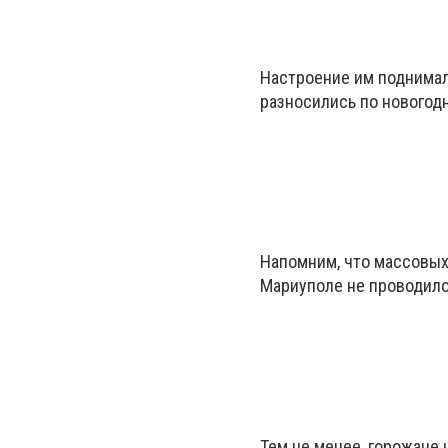
Настроение им поднимал
разносились по новогодн
Напомним, что массовых
Мариуполе не проводило
Тем не менее, горожане 