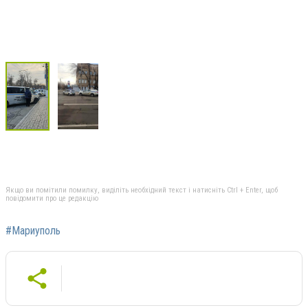
Якщо ви помітили помилку, виділіть необхідний текст і натисніть Ctrl + Enter, щоб
повідомити про це редакцію
#Мариуполь