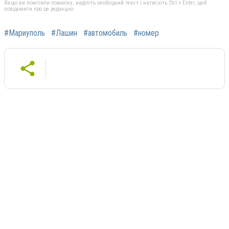
Якщо ви помітили помилку, виділіть необхідний текст і натисніть Ctrl + Enter, щоб
повідомити про це редакцію
#Мариуполь
#Лашин
#автомобиль
#номер