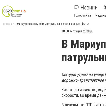
Новини
Голос міста
Редакц
Головна
В Мариуполе автомобиль патрульных попал в аварию,-ФОТО
18:50, 6 грудня 2020 р.
В Мариуп
патрульн
Сегодня утром на улице
дорожно- транспортное 
Как стало известно, во
скорости, во время дви
В результате ДТП никто