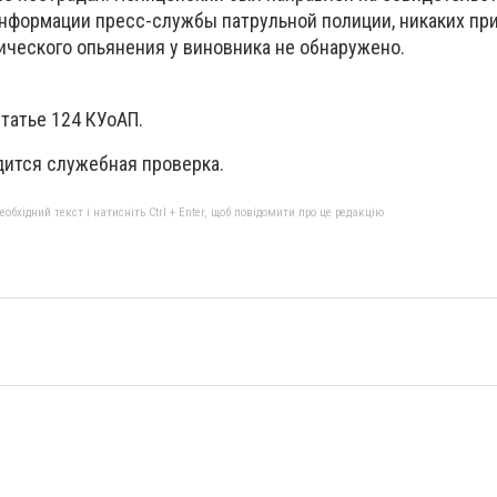
 информации пресс-службы патрульной полиции, никаких пр
ического опьянения у виновника не обнаружено.
татье 124 КУоАП.
дится служебная проверка.
бхідний текст і натисніть Ctrl + Enter, щоб повідомити про це редакцію