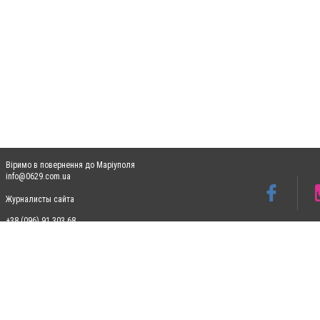
Віримо в повернення до Маріуполя
info@0629.com.ua
Журналисты сайта
+38 (096) 91 303 68
Допускається цитування матеріалів без отримання попередньої згоди 0629.com.ua за
пошукових систем гіперпосилання на цитовані статті не нижче другого абзацу в тек
Матеріали з плашками "Новини компаній", "Промо", "Партнерський матеріал", "Партнер
Реклама на сайті
Ф