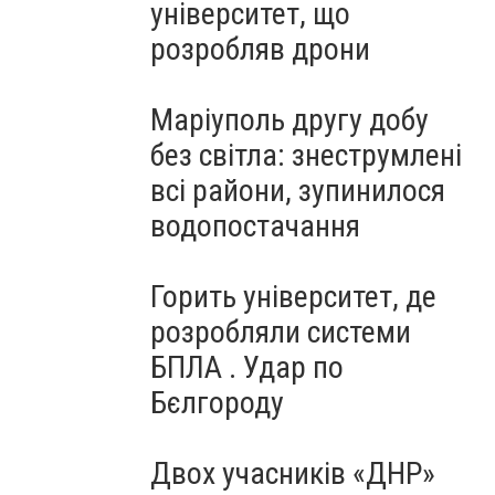
університет, що
розробляв дрони
Маріуполь другу добу
без світла: знеструмлені
всі райони, зупинилося
водопостачання
Горить університет, де
розробляли системи
БПЛА . Удар по
Бєлгороду
Двох учасників «ДНР»