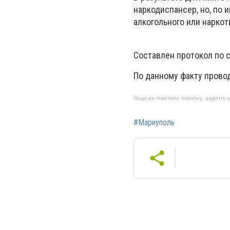
наркодиспансер, но, по
алкогольного или наркот
Составлен протокол по с
По данному факту прово
Якщо ви помітили помилку, виділіть нео
#Мариуполь