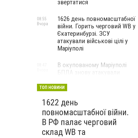
звертатися
1626 день повномасштабної
08:55
Вчора
війни. Горить черговий WB у
Єкатеринбурзі. ЗСУ
атакували військові цілі у
Маріуполі
В окупованому Маріуполі
08:47
Вчора
БПЛА знову атакували
енергетичну інфраструктуру,
— ВІДЕО
ТОП НОВИНИ
1622 день
повномасштабної війни.
В РФ палає черговий
склад WB та