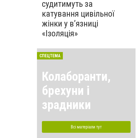
судитимуть за
катування цивільної
жінки у в’язниці
«Ізоляція»
СПЕЦТЕМА
Колаборанти,
брехуни і
зрадники
Всі матеріали тут