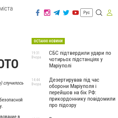
міста
Рус
ОСТАННІ НОВИНИ
СБС підтвердили удари по
19:31
Вчора
чотирьох підстанціях у
ФОТО
Маріуполі
Дезертирував під час
14:44
) случилось
Вчора
оборони Маріуполя і
перейшов на бік РФ:
прикордоннику повідомили
 безопасной
про підозру
у.
твование в