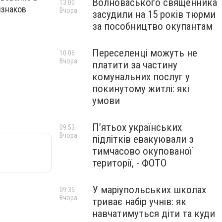
Волноваського священника
13:00
изнаков
Вчора
засудили на 15 років тюрми
за пособництво окупантам
Переселенці можуть не
10:06
Вчора
платити за частину
комунальних послуг у
покинутому житлі: які
умови
П’ятьох українських
09:53
Вчора
підлітків евакуювали з
тимчасово окупованої
території, - ФОТО
У маріупольських школах
09:35
Вчора
триває набір учнів: як
навчатимуться діти та куди