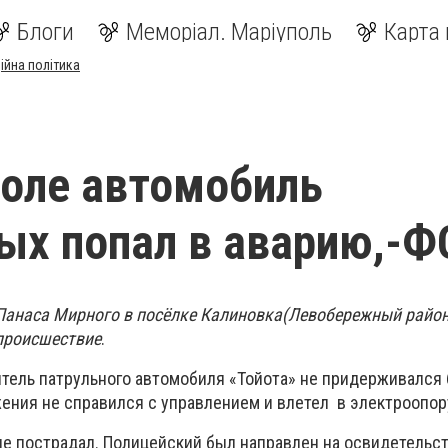
Блоги
Меморіал. Маріуполь
Карта 
ійна політика
оле автомобиль
ых попал в аварию,-
 Панаса Мирного в посёлке Калиновка(Левобережный район
происшествие
.
дитель патрульного автомобиля «Тойота» не придерживался
жения не справился с управлением и влетел в электроопор
 не пострадал. Полицейский был направлен на освидетельс