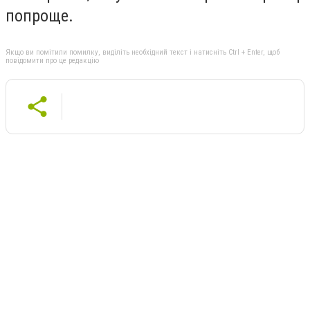
попроще.
Якщо ви помітили помилку, виділіть необхідний текст і натисніть Ctrl + Enter, щоб
повідомити про це редакцію