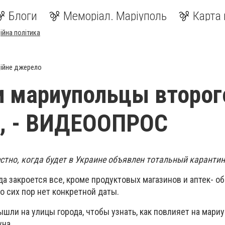
Блоги
Меморіал. Маріуполь
Карта 
ійна політика
ійне джерело
и мариупольцы второг
а, - ВИДЕООПРОС
стно, когда будет в Украине объявлен тотальный карантин
да закроется все, кроме продуктовых магазинов и аптек- о
о сих пор нет конкретной даты.
шли на улицы города, чтобы узнать, как повлияет на мари
уна.