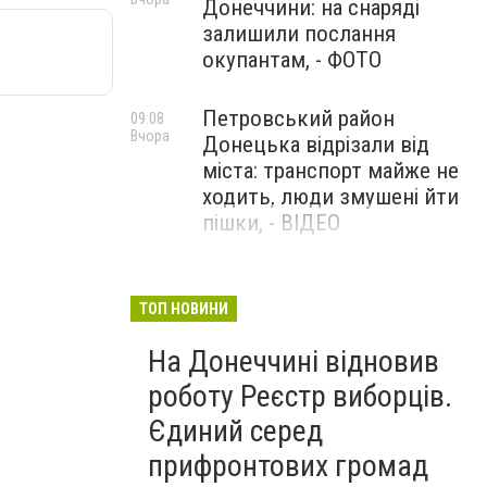
Донеччини: на снаряді
залишили послання
окупантам, - ФОТО
Петровський район
09:08
Вчора
Донецька відрізали від
міста: транспорт майже не
ходить, люди змушені йти
пішки, - ВІДЕО
1624 день повномасштабної
08:54
Вчора
війни. РФ вдарила
ТОП НОВИНИ
«Іскандерами» по Київщині і
На Донеччині відновив
столиці. 15 людей загинули.
В Росії палають
роботу Реєстр виборців.
енергопідстанції та
Єдиний серед
черговий WB
прифронтових громад