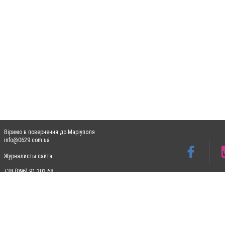
Віримо в повернення до Маріуполя
info@0629.com.ua
Журналисты сайта
+38 (096) 91 303 68
Допускається цитування матеріалів без отримання попередньої згоди 0629.com.ua за
пошукових систем гіперпосилання на цитовані статті не нижче другого абзацу в тек
Матеріали з плашками "Новини компаній", "Промо", "Партнерський матеріал", "Партнер