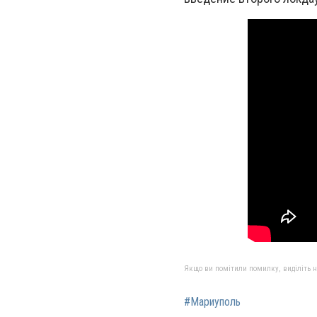
Якщо ви помітили помилку, виділіть нео
#Мариуполь