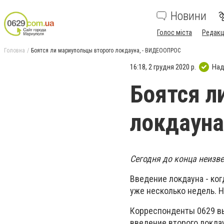
Новини
Голос міста
Редакц
Головна
Боятся ли мариупольцы второго локдауна, - ВИДЕООПРОС
16:18, 2 грудня 2020 р.
Над
Боятся л
локдаун
Сегодня до конца неизве
Введение локдауна - ког
уже несколько недель. Н
Корреспонденты 0629 вы
введение второго локда