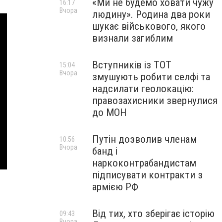
«Ми не будемо ховати чужу
16:17
Вчора
людину». Родина два роки
шукає військового, якого
визнали загиблим
Вступників із ТОТ
15:04
Вчора
змушують робити селфі та
надсилати геолокацію:
правозахисники звернулися
до МОН
Путін дозволив членам
10:56
Вчора
банд і
наркоконтрабандистам
підписувати контракти з
армією РФ
Від тих, хто зберігає історію
09:43
Вчора