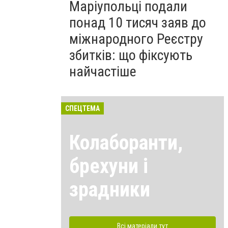
Маріупольці подали
понад 10 тисяч заяв до
міжнародного Реєстру
збитків: що фіксують
найчастіше
СПЕЦТЕМА
Колаборанти,
брехуни і
зрадники
Всі матеріали тут