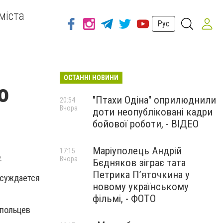
міста
Рус
ОСТАННІ НОВИНИ
о
"Птахи Одіна" оприлюднили
20:54
Вчора
доти неопубліковані кадри
бойової роботи, - ВІДЕО
Маріуполець Андрій
17:15
.
Вчора
Бєдняков зіграє тата
Петрика П’яточкина у
бсуждается
новому українському
фільмі, - ФОТО
упольцев