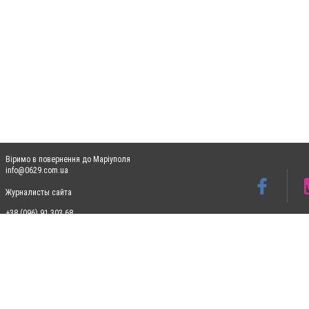
Віримо в повернення до Маріуполя
info@0629.com.ua
Журналисты сайта
+38 (096) 91 303 68
Допускається цитування матеріалів без отримання попередньої згоди 0629.com.ua за
пошукових систем гіперпосилання на цитовані статті не нижче другого абзацу в тек
Матеріали з плашками "Новини компаній", "Промо", "Партнерський матеріал", "Партнер
Реклама на сайті
Ф