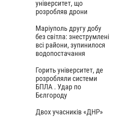
університет, що
розробляв дрони
Маріуполь другу добу
без світла: знеструмлені
всі райони, зупинилося
водопостачання
Горить університет, де
розробляли системи
БПЛА . Удар по
Бєлгороду
Двох учасників «ДНР»