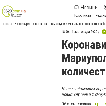
Новини
Голос міста
Редакц
Головна
Коронавирус пошел на спад? В Мариуполе уменьшилось количество забо
18:00, 11 листопада 2020 р.
Коронави
Мариупо
количест
Число заболевших корон
новых случаев и 2 смерт
Об этом сообщает
пресс