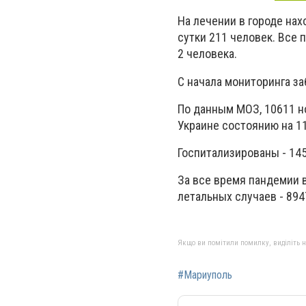
На лечении в городе нах
сутки 211 человек. Все 
2 человека.
С начала мониторинга за
По данным МОЗ, 10611 н
Украине состоянию на 11
Госпитализированы - 145
За все время пандемии в
летальных случаев - 894
Якщо ви помітили помилку, виділіть нео
#Мариуполь