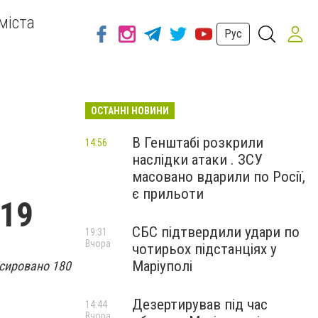
міста
Рус
ОСТАННІ НОВИНИ
В Генштабі розкрили
14:56
наслідки атаки . ЗСУ
масовано вдарили по Росії,
є прильоти
-19
СБС підтвердили удари по
19:31
Вчора
чотирьох підстанціях у
Маріуполі
ксировано 180
Дезертирував під час
14:44
Вчора