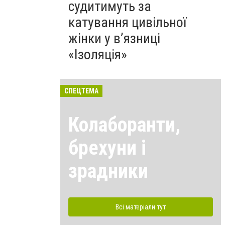
судитимуть за
катування цивільної
жінки у в’язниці
«Ізоляція»
СПЕЦТЕМА
Колаборанти,
брехуни і
зрадники
Всі матеріали тут