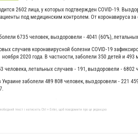
одится 2602 лица, у которых подтвержден COVID-19. Выздо
пациенты под медицинским контролем. От коронавируса за
болели 6735 человек, выздоровели - 4041 (60%), летальных 
овых случаев коронавирусной болезни COVID-19 зафиксиро
 ноября 2020 года. В частности, заболели 350 детей и 493
3 человека, летальных случаев - 191, выздоровели - 6802 
 Украине заболели 489 808 человек, выздоровели - 221 459
7.
бхідний текст і натисніть Ctrl + Enter, щоб повідомити про це редакцію