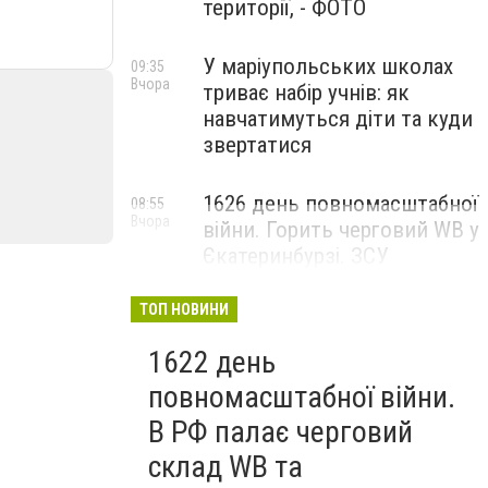
території, - ФОТО
У маріупольських школах
09:35
Вчора
триває набір учнів: як
навчатимуться діти та куди
звертатися
1626 день повномасштабної
08:55
Вчора
війни. Горить черговий WB у
Єкатеринбурзі. ЗСУ
атакували військові цілі у
Маріуполі
ТОП НОВИНИ
1622 день
повномасштабної війни.
В РФ палає черговий
склад WB та