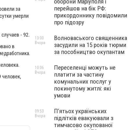
оборони Маріуполя і
перейшов на бік РФ:
ровели за
прикордоннику повідомили
 сутки умерли
про підозру
случаев - 92.
Волноваського священника
13:00
Вчора
засудили на 15 років тюрми
вано в
за пособництво окупантам
 медработника.
человека.
Переселенці можуть не
10:06
Вчора
платити за частину
 человек,
комунальних послуг у
покинутому житлі: які
умови
П’ятьох українських
09:53
Вчора
підлітків евакуювали з
тимчасово окупованої