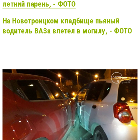
летний парень, - ФОТО
На Новотроицком кладбище пьяный
водитель ВАЗа влетел в могилу, - ФОТО