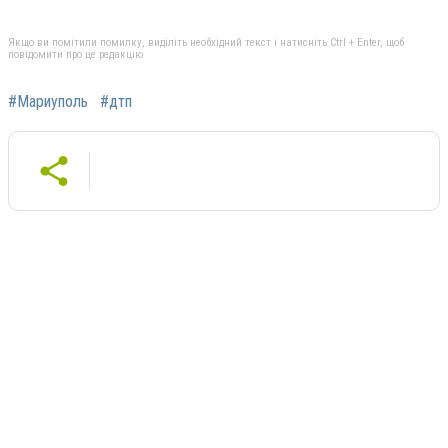
Якщо ви помітили помилку, виділіть необхідний текст і натисніть Ctrl + Enter, щоб
повідомити про це редакцію
#Мариуполь
#дтп