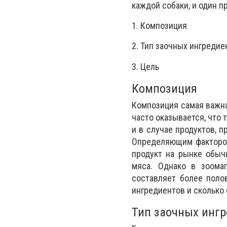
каждой собаки, и один п
1. Композиция
2. Тип заочных ингредие
3. Цель
Композиция
Композиция самая важна
часто оказывается, что 
и в случае продуктов, 
Определяющим факторо
продукт на рынке обыч
мяса. Однако в зоома
составляет более поло
ингредиентов и сколько
Тип заочных ингр