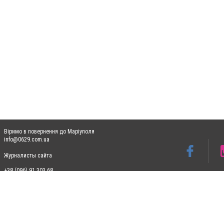
Віримо в повернення до Маріуполя
info@0629.com.ua
Журналисты сайта
+38 (096) 91 303 68
Допускається цитування матеріалів без отримання попередньої згоди 0629.com.ua за
пошукових систем гіперпосилання на цитовані статті не нижче другого абзацу в тек
Матеріали з плашками "Новини компаній", "Промо", "Партнерський матеріал", "Партнер