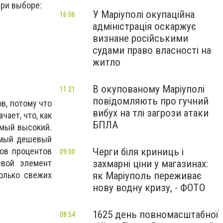
при выборе:
У Маріуполі окупаційна
16:06
адміністрація оскаржує
визнане російськими
судами право власності на
житло
В окупованому Маріуполі
11:21
повідомляють про гучний
в, потому что
вибух на тлі загрози атаки
чает, что, как
БПЛА
амый высокий.
амый дешевый
ов процентов
Черги біля криниць і
09:00
евой элемент
захмарні ціни у магазинах:
олько свежих
як Маріуполь переживає
нову водну кризу, - ФОТО
1625 день повномасштабної
08:54