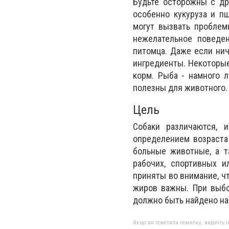
Будьте осторожны с др
особенно кукуруза и п
могут вызвать проблем
нежелательное поведен
питомца. Даже если нич
ингредиенты. Некоторы
корм. Рыба - намного 
полезны для животного.
Цель
Собаки различаются, 
определением возраста
больные животные, а т
рабочих, спортивных 
приняты во внимание, ч
жиров важны. При выбо
должно быть найдено н
Якщо ви помітили помилку, виділіть нео