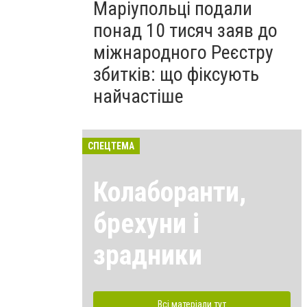
Маріупольці подали
понад 10 тисяч заяв до
міжнародного Реєстру
збитків: що фіксують
найчастіше
СПЕЦТЕМА
Колаборанти,
брехуни і
зрадники
Всі матеріали тут