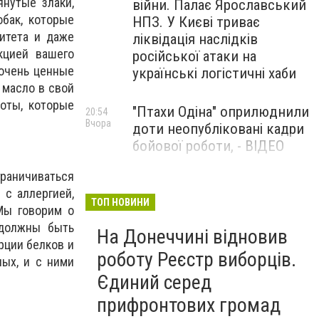
нутые злаки,
війни. Палає Ярославський
обак, которые
НПЗ. У Києві триває
итета и даже
ліквідація наслідків
кцией вашего
російської атаки на
 очень ценные
українські логістичні хаби
 масло в свой
оты, которые
"Птахи Одіна" оприлюднили
20:54
Вчора
доти неопубліковані кадри
бойової роботи, - ВІДЕО
раничиваться
Маріуполець Андрій
17:15
 с аллергией,
Вчора
Бєдняков зіграє тата
ТОП НОВИНИ
Мы говорим о
Петрика П’яточкина у
 должны быть
На Донеччині відновив
новому українському
рции белков и
фільмі, - ФОТО
роботу Реєстр виборців.
ых, и с ними
Єдиний серед
прифронтових громад