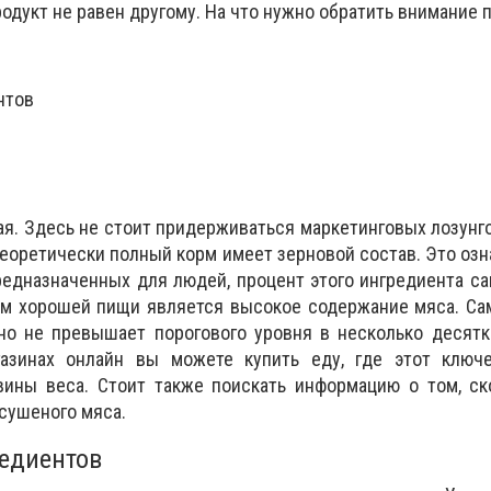
родукт не равен другому. На что нужно обратить внимание 
нтов
я. Здесь не стоит придерживаться маркетинговых лозунго
теоретически полный корм имеет зерновой состав. Это озна
предназначенных для людей, процент этого ингредиента с
м хорошей пищи является высокое содержание мяса. С
но не превышает порогового уровня в несколько десятк
газинах онлайн вы можете купить еду, где этот ключ
вины веса. Стоит также поискать информацию о том, ск
 сушеного мяса.
едиентов