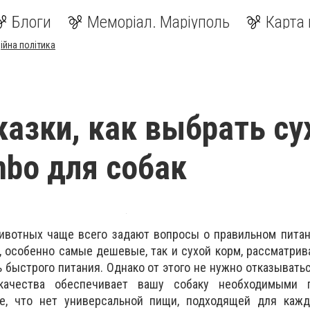
Блоги
Меморіал. Маріуполь
Карта 
ійна політика
казки, как выбрать су
bo для собак
вотных чаще всего задают вопросы о правильном питан
 особенно самые дешевые, так и сухой корм, рассматри
ь быстрого питания. Однако от этого не нужно отказывать
ачества обеспечивает вашу собаку необходимыми п
те, что нет универсальной пищи, подходящей для каж