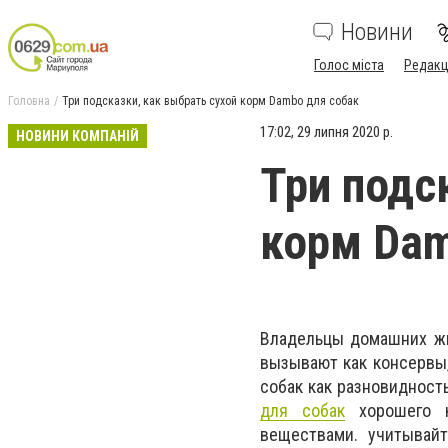
Новини
Голос міста
Редакц
Головна
Три подсказки, как выбрать сухой корм Dambo для собак
17:02, 29 липня 2020 р.
НОВИНИ КОМПАНІЙ
Три подс
корм Dam
Владельцы домашних жи
вызывают как консервы,
собак как разновидност
для собак
хорошего к
веществами. учитывай