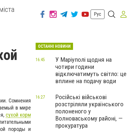
міста
Рус
ОСТАННІ НОВИНИ
хой
У Маріуполі щодня на
16:45
чотири години
відключатимуть світло: це
вплине на подачу води
Російські військові
16:27
ии. Сомнения
розстріляли українського
ваемый в мире
полоненого у
ся,
сухой корм
Волноваському районі, —
итательными
прокуратура
дой породы и