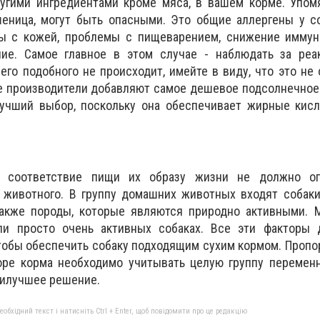
угими ингредиентами кроме мяса, в вашем корме. Упомя
шеница, могут быть опасными. Это общие аллергены у с
ы с кожей, проблемы с пищеварением, снижение иммун
ие. Самое главное в этом случае - наблюдать за реа
его подобного не происходит, имейте в виду, что это не
е производители добавляют самое дешевое подсолнечное
лучший выбор, поскольку она обеспечивает жирные кисл
и соответствие пищи их образу жизни не должно ог
 животного. В группу домашних животных входят собаки
акже породы, которые являются природно активными. 
или просто очень активных собаках. Все эти факторы
тобы обеспечить собаку подходящим сухим кормом. Пропо
ре корма необходимо учитывать целую группу переменн
аилучшее решение.
бхідний текст і натисніть Ctrl + Enter, щоб повідомити про це редакцію