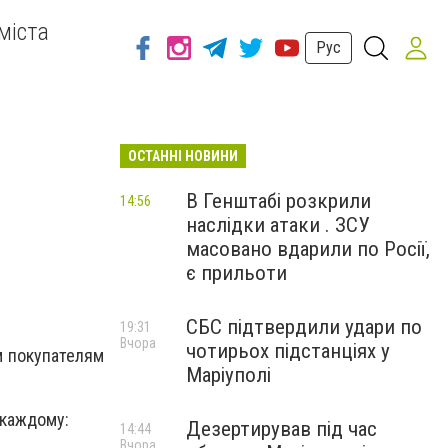
міста
Рус
ОСТАННІ НОВИНИ
В Генштабі розкрили
14:56
наслідки атаки . ЗСУ
масовано вдарили по Росії,
є прильоти
СБС підтвердили удари по
19:31
Вчора
чотирьох підстанціях у
м покупателям
Маріуполі
 каждому:
Дезертирував під час
14:44
Вчора