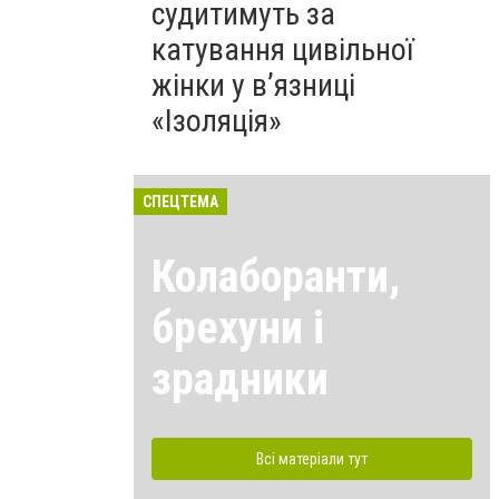
судитимуть за
катування цивільної
жінки у в’язниці
«Ізоляція»
СПЕЦТЕМА
Колаборанти,
брехуни і
зрадники
Всі матеріали тут