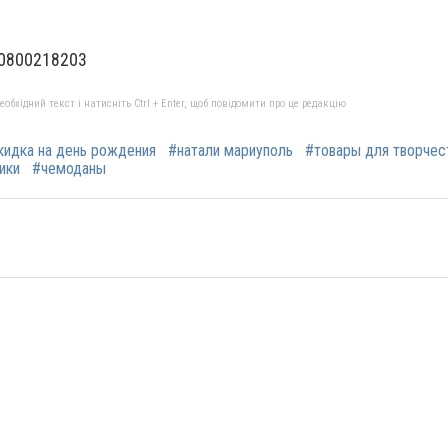
 0800218203
бхідний текст і натисніть Ctrl + Enter, щоб повідомити про це редакцію
кидка на день рождения
#натали мариуполь
#товары для творчес
ики
#чемоданы