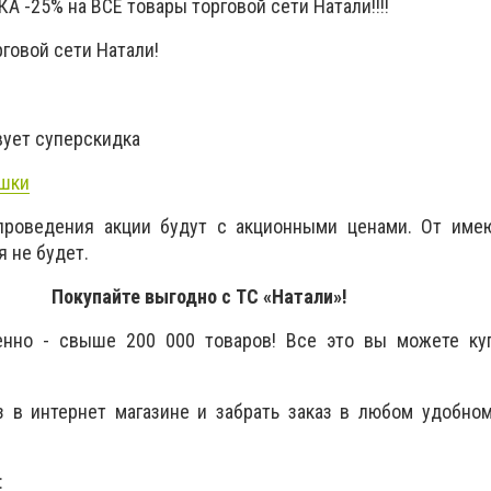
 -25% на ВСЕ товары торговой сети Натали!!!!
говой сети Натали!
ует суперскидка
ушки
проведения акции будут с акционными ценами. От име
 не будет.
Покупайте выгодно с ТС «Натали»!
енно - свыше 200 000 товаров! Все это вы можете ку
з в интернет магазине и забрать заказ в любом удобно
: