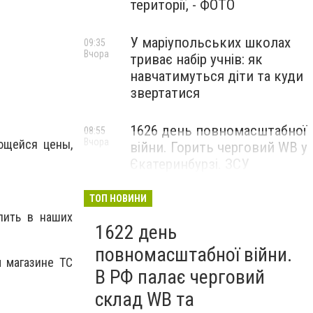
території, - ФОТО
У маріупольських школах
09:35
Вчора
триває набір учнів: як
навчатимуться діти та куди
звертатися
1626 день повномасштабної
08:55
Вчора
ющейся цены,
війни. Горить черговий WB у
Єкатеринбурзі. ЗСУ
атакували військові цілі у
Маріуполі
ТОП НОВИНИ
пить в наших
1622 день
повномасштабної війни.
м магазине ТС
В РФ палає черговий
склад WB та