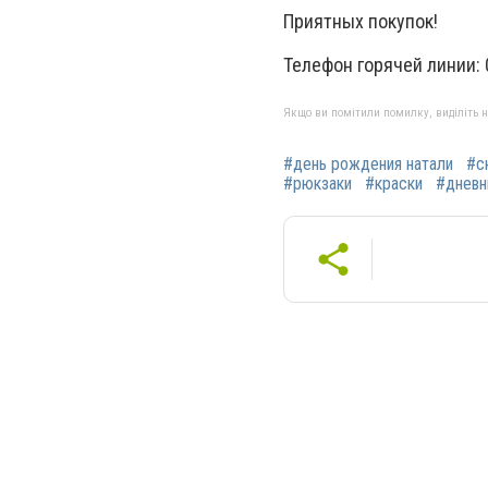
Приятных покупок!
Телефон горячей линии:
Якщо ви помітили помилку, виділіть нео
#день рождения натали
#с
#рюкзаки
#краски
#дневн