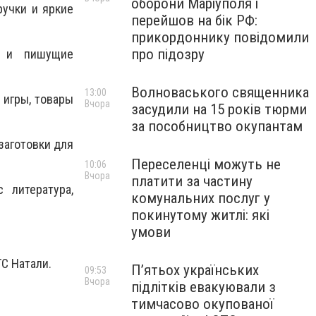
оборони Маріуполя і
ручки и яркие
перейшов на бік РФ:
прикордоннику повідомили
про підозру
е и пишущие
Волноваського священника
13:00
 игры, товары
Вчора
засудили на 15 років тюрми
за пособництво окупантам
заготовки для
Переселенці можуть не
10:06
Вчора
платити за частину
 литература,
комунальних послуг у
покинутому житлі: які
умови
С Натали.
П’ятьох українських
09:53
Вчора
підлітків евакуювали з
тимчасово окупованої