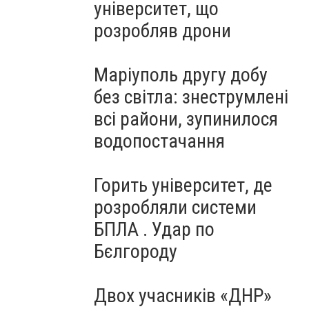
університет, що
розробляв дрони
Маріуполь другу добу
без світла: знеструмлені
всі райони, зупинилося
водопостачання
Горить університет, де
розробляли системи
БПЛА . Удар по
Бєлгороду
Двох учасників «ДНР»