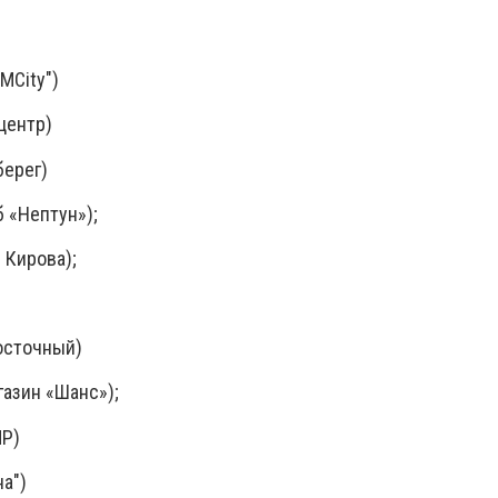
"MCity")
центр)
берег)
б «Нептун»);
. Кирова);
Восточный)
газин «Шанс»);
МР)
на")