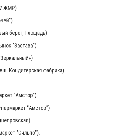
17 ЖМР)
очей")
вый берег, Площадь)
рынок "Застава")
 «Зеркальный»)
ывш. Кондитерская фабрика).
маркет "Амстор")
супермаркет "Амстор")
аднепровская)
маркет "Сильпо").