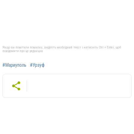
Якщо ви помітили помилку, виділіть необхідний текст і натисніть Ctrl + Enter, щоб
повідомити про це редакцію
#Мариуполь
#Урзуф