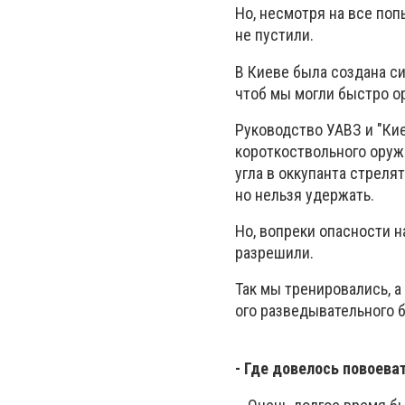
Но, несмотря на все поп
не пустили.
В Киеве была создана си
чтоб мы могли быстро о
Руководство
УАВЗ и "Ки
короткоствольного оружи
угла в оккупанта стреля
но нельзя удержать.
Но, вопреки опасности н
разрешили.
Так мы тренировались, а
ого разведывательного б
- Где довелось повоева