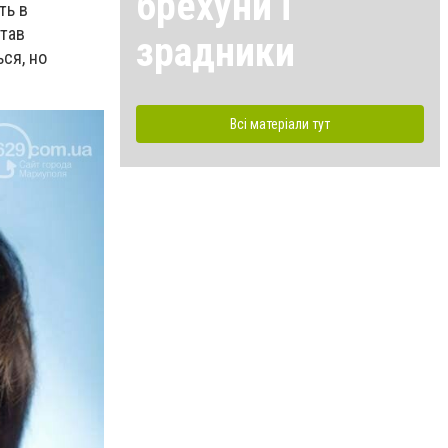
брехуни і
ть в
став
зрадники
ся, но
Всі матеріали тут