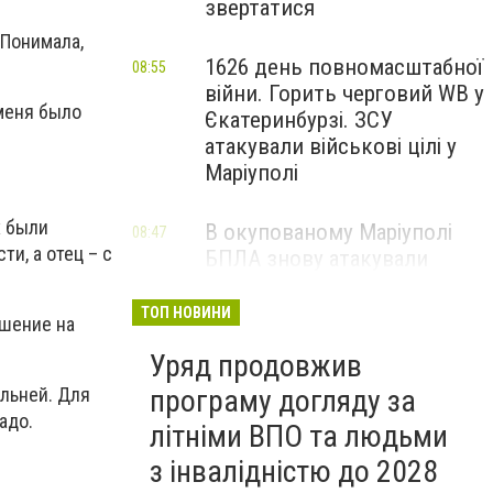
звертатися
 Понимала,
1626 день повномасштабної
08:55
війни. Горить черговий WB у
 меня было
Єкатеринбурзі. ЗСУ
атакували військові цілі у
Маріуполі
х были
В окупованому Маріуполі
08:47
ти, а отец –
с
БПЛА знову атакували
енергетичну інфраструктуру,
— ВІДЕО
ТОП НОВИНИ
ашение на
Уряд продовжив
програму догляду за
ильней. Для
адо.
літніми ВПО та людьми
з інвалідністю до 2028