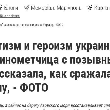
Блоги
Меморіал. Маріуполь
Карта 
ійна політика
" рассказала, как сражалась за Украину, - ФОТО
изм и героизм украин
Минометчица с позыв
ассказала, как сражал
ну, - ФОТО
, а сейчас на берегу Азовского моря восстанавливает си