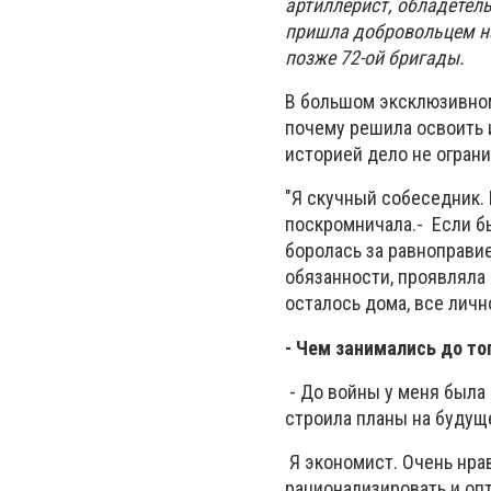
артиллерист
, обладетел
пришла добровольцем на
позже
72-ой бригады.
В большом эксклюзивном
почему решила освоить 
историей дело не ограни
"Я скучный собеседник.
поскромничала.- Если б
боролась за равноправи
обязанности, проявляла
осталось дома, все лично
- Чем занимались до то
- До войны у меня была 
строила планы на будуще
Я экономист. Очень нра
рационализировать
и оп