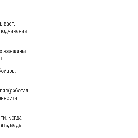
Бывает,
в подчинении
ике женщины
н.
бойцов,
елял(работал
анности
ти. Когда
ать, в
едь