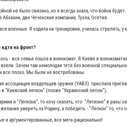
йной не было связано, но я всегда знала, что война будет.
в Абхазии,
две
Чеченск
ие
компани
и
, Тузла
, Осетия
.
все военные. Я ходила на тренировки, училась стрелять, у
 идти на фронт?
лось -
вся семья
пошл
а
в военкомат. В Киеве в военкомата
 взяли. Зачем там немолодая тетя без военной специальнос
м все плохо
. Мы были не востребованы.
кая
ассоциация владельцев оружия (УАВЗ)
прислала пригл
 в "Киевский легион" (позже "Украинский легіон").
рмии и "Легионе", то хочу сказать, что "Легионе" в разы с
 желания умереть за Родину, а победить - "Легион" то, что н
е и аргументированные, все мега-рационально!