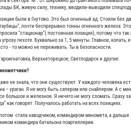
ла в сектора "М". От Широкино до Грантиного
побывала поч
лады БК, живую силу, технику, вводили-выводили спецпод
озиции были
в Гнутово. Это был огненный ад. Стояли без д
"гаубицы"
, почти беспрерывно тонны огненного железа.
Это
просила "стационар"( постоянная позиция), потому что так
угрозу пехоте. Буквально за 1, 5 минуты.
Главное, копать, 
сто - то можно не переживать. Ты в безопасности.
ароигнатовка, Верхнеторецкое, Светлодарск и другие.
минометчики?
даже не знала, что они существуют. У каждого человека ест
на – ураган. Я не могу быть сапером или снайпером. А с м
се большое и железное. Я ничего не могу сломать.
Сразу за
да" как говорят.
Получалось работать на всех позициях.
п
отом стала
наводчиком,
командиром миномета, а дальше 
щником командира батальона поартиллерии.