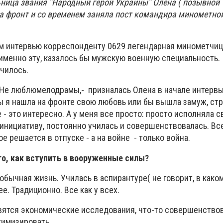
ьница звания "Народный герой Украины"
Олена (
позывной 
 фронт и со временем заняла пост командир
а
минометной
 интервью корреспонденту 0629 легендарная минометчиц
именно эту, казалось бы мужскую военную специальность.
чилось.
Не люблю
мело
драмы,- призналась Олена в начале интервь
ы я нашла на фронте свою любовь или бы вышла замуж
, ст
е
- это
интересно
. А
у меня все просто: просто исполняла с
 инициативу, постоянно училась и совершенствовалась. Вс
е решается в отпуске - а на войне - только война.
го, как вступить в вооруженные силы?
обычная жизнь. Училась в аспирантуре( не говорит, в каком
е. Традиционно. Все как у все
х
.
вятся экономические исследования, что-то совершенствов
тимизировать.