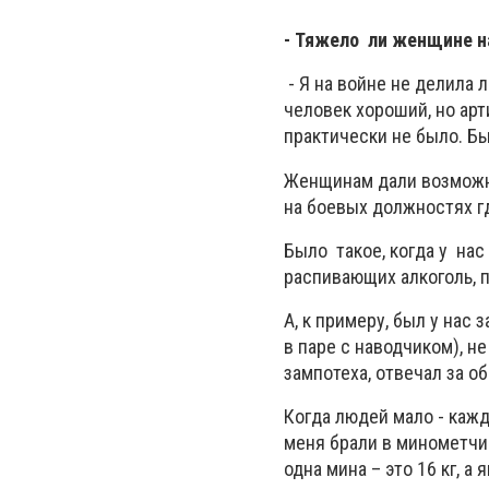
- Тяжело ли женщине н
- Я на войне не делила 
человек хороший, но арт
практически не было. Быв
Женщинам дали возможно
на боевых должностях гд
Было такое, когда у на
распивающих алкоголь, п
А, к примеру, был у нас 
в паре с наводчиком), н
зампотеха, отвечал за о
Когда людей мало - кажд
меня брали в минометчиц
одна мина – это 16 кг, а