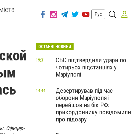
міста
Рус
ОСТАННІ НОВИНИ
ской
СБС підтвердили удари по
19:31
чотирьох підстанціях у
ным
Маріуполі
ась
Дезертирував під час
14:44
оборони Маріуполя і
перейшов на бік РФ:
прикордоннику повідомили
про підозру
лы.
Офицер-