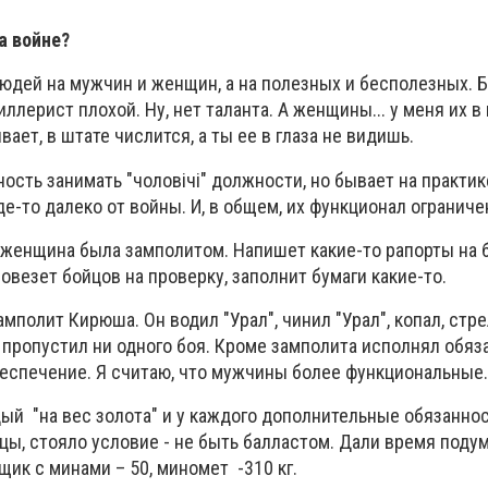
а войне?
людей на мужчин и женщин, а на полезных и бесполезных. 
иллерист плохой. Ну, нет таланта. А женщины... у меня их 
ает, в штате числится, а ты ее в глаза не видишь.
сть занимать "чоловічі" должности, но бывает на практ
е-то далеко от войны. И, в общем, их функционал ограниче
с женщина была замполитом. Напишет какие-то рапорты на 
овезет бойцов на проверку, заполнит бумаги какие-то.
замполит Кирюша. Он водил "Урал", чинил "Урал", копал, стр
е пропустил ни одного боя. Кроме замполита исполнял обяз
беспечение. Я считаю, что мужчины более функциональные.
ый "на вес золота" и у каждого дополнительные обязаннос
ы, стояло условие - не быть балластом. Дали время подум
 ящик с минами – 50, миномет -310 кг.