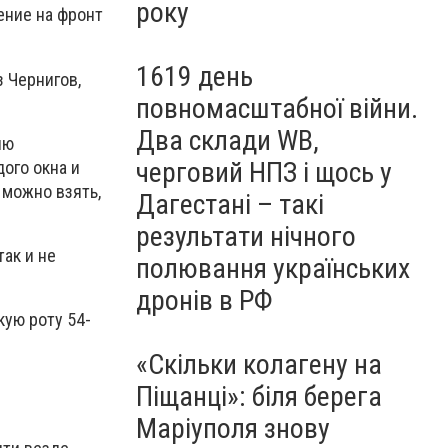
року
ение на фронт
1619 день
з Чернигов,
повномасштабної війни.
Два склади WB,
ию
черговий НПЗ і щось у
дого окна и
 можно взять,
Дагестані – такі
результати нічного
ак и не
полювання українських
дронів в РФ
кую роту 54-
«Скільки колагену на
Піщанці»: біля берега
Маріуполя знову