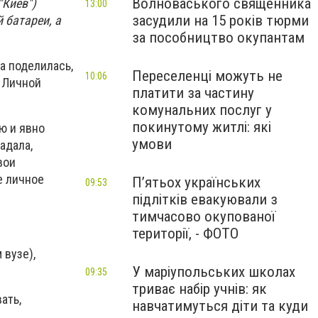
Волноваського священника
"Киев")
13:00
засудили на 15 років тюрми
 батареи,
а
за пособництво окупантам
а поделилась,
Переселенці можуть не
10:06
 Личной
платити за частину
комунальних послуг у
покинутому житлі: які
ю и явно
умови
радала,
вои
е личное
П’ятьох українських
09:53
підлітків евакуювали з
тимчасово окупованої
території, - ФОТО
 вузе),
У маріупольських школах
09:35
триває набір учнів: як
ать,
навчатимуться діти та куди