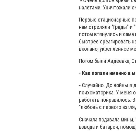
- Очень долгое время бы
налетами
.
Уничтожали ск
Первые стационарные п
нам стреляли "Грады" и 
потом втянулись и сама 
быстрее среагировать на 
вкопано, укрепленное ме
Потом были Авдеевка, Ст
- Как попали именно в 
- Случайно. До войны я 
психоматорика. У меня о
работать понравилось. В
"любовь с первого взгля
Сначала подавала мины, 
взвода и батареи, помо