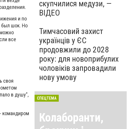
ти везде
скупчилися медузи, —
разделения.
ВІДЕО
вижения и по
 был шок. Но
Тимчасовий захист
 можно
українців у ЄС
если все
продовжили до 2028
року: для новоприбулих
чоловіків запровадили
нову умову
ь своя
инометом
пало в душу",
СПЕЦТЕМА
- командиром
Колаборанти,