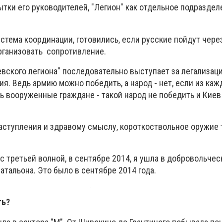
ытки его руководителей, "Легион" как отдельное подраздел
стема координации, готовились, если русские пойдут чере
рганизовать сопротивление.
евского легиона" последовательно выступает за легализац
я. Ведь армию можно победить, а народ - нет, если из каж
ть вооруженные граждане - такой народ не победить и Киев
аступления и здравому смыслу, короткоствольное оружие т
 с третьей волной, в сентябре 2014, я ушла в добровольчес
атальона. Это было в сентябре 2014 года.
ть?