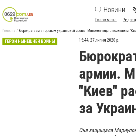
Новини
Голос міста
Редакц
Головна
Бюрократизм и героизм украинской армии. Минометчица с позывным "Киев
15:44, 27 липня 2020 р.
ГЕРОИ НЫНЕШНЕЙ ВОЙНЫ
Бюрократ
армии. 
"Киев" р
за Украи
Она защищала Мариуполь