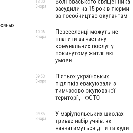
Волноваського священника
13:00
Вчора
засудили на 15 років тюрми
за пособництво окупантам
осяных
Переселенці можуть не
10:06
Вчора
платити за частину
комунальних послуг у
покинутому житлі: які
умови
П’ятьох українських
09:53
Вчора
підлітків евакуювали з
тимчасово окупованої
території, - ФОТО
У маріупольських школах
09:35
Вчора
триває набір учнів: як
навчатимуться діти та куди