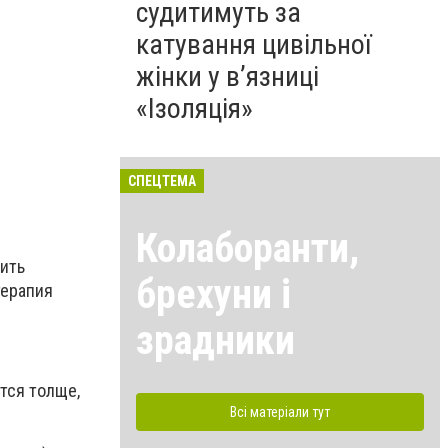
судитимуть за
катування цивільної
жінки у в’язниці
«Ізоляція»
СПЕЦТЕМА
Колаборанти,
нить
брехуни і
терапия
зрадники
тся толще,
Всі матеріали тут