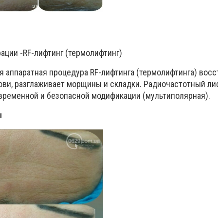
ации -
RF
-лифтинг (термолифтинг)
я аппаратная процедура
RF
-лифтинга (термолифтинга) вос
рови, разглаживает морщины и складки. Радиочастотный ли
временной и безопасной модификации (мультиполярная).
ы