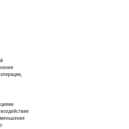
ой
анения
операции,
кцияии
е воздействие
 уменьшение
о