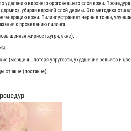
по удалению верхнего ороговевшего слоя кожи. Процедура
идермиса, убирая верхний слой дермы. Это методика отш
регенерацию кожи. Пилинг устраняет черные точки, улучша
казания к проведению пилинга
повышенная жирность,
угри
, акне);
жа;
ние (морщины, потеря упругости, ухудшение рельефа и цвет
ы от акне (
поста
кне
);
процедур