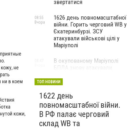
звертатися
1626 день повномасштабної
08:55
Вчора
війни. Горить черговий WB у
Єкатеринбурзі. ЗСУ
атакували військові цілі у
Маріуполі
еприятные
В окупованому Маріуполі
ло.
08:47
Вчора
БПЛА знову атакували
кожу, не
енергетичну інфраструктуру,
рать
— ВІДЕО
 ни в коем
ТОП НОВИНИ
1622 день
йствия
повномасштабної війни.
ботка
В РФ палає черговий
нутой кожи,
склад WB та