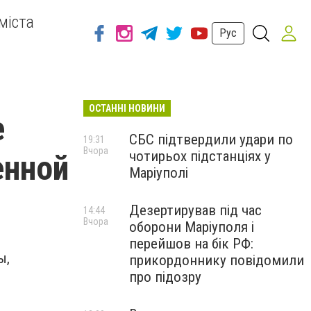
міста
Рус
ОСТАННІ НОВИНИ
е
СБС підтвердили удари по
19:31
Вчора
чотирьох підстанціях у
енной
Маріуполі
Дезертирував під час
14:44
Вчора
оборони Маріуполя і
перейшов на бік РФ:
ы,
прикордоннику повідомили
про підозру