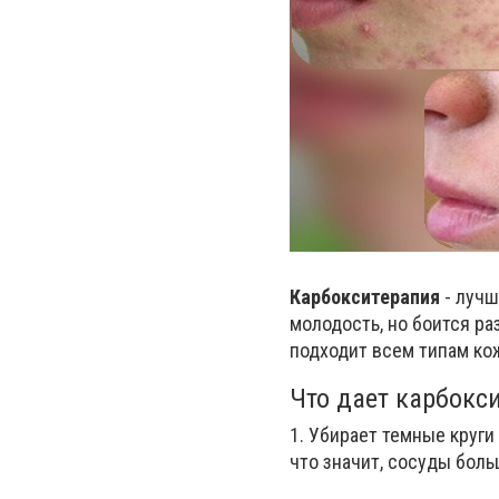
Карбокситерапия
- лучш
молодость, но боится ра
подходит всем типам ко
Что дает карбокс
1. Убирает темные круги 
что значит, сосуды боль