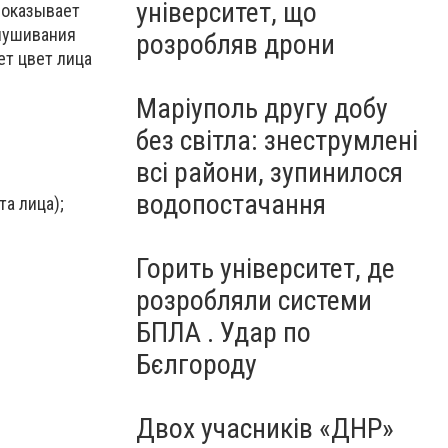
університет, що
 оказывает
елушивания
розробляв дрони
ет цвет лица
Маріуполь другу добу
без світла: знеструмлені
всі райони, зупинилося
водопостачання
а лица);
Горить університет, де
розробляли системи
БПЛА . Удар по
Бєлгороду
Двох учасників «ДНР»