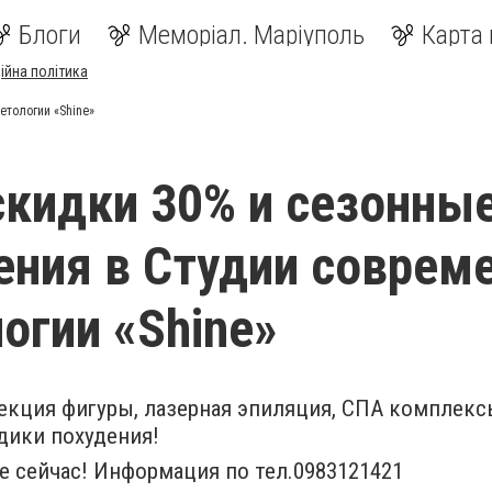
Блоги
Меморіал. Маріуполь
Карта 
ійна політика
етологии «Shine»
скидки 30% и сезонны
ния в Студии соврем
огии «Shine»
екция фигуры, лазерная эпиляция, СПА комплекс
ики похудения!
е сейчас! Информация по тел.0983121421