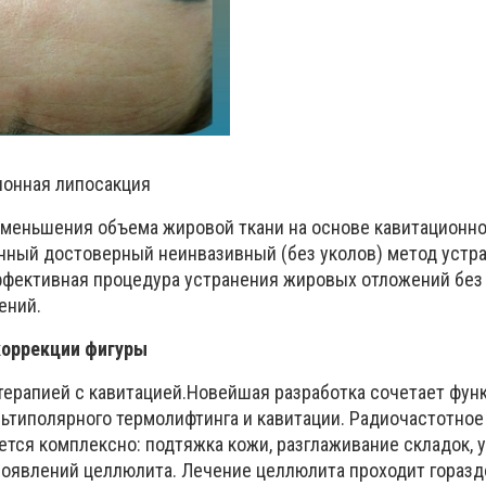
ионная липосакция
меньшения объема жировой ткани на основе кавитационн
нный достоверный неинвазивный (без уколов) метод устр
ффективная процедура устранения жировых отложений без 
ений.
коррекции фигуры
терапией с кавитацией.Новейшая разработка сочетает фун
льтиполярного термолифтинга и кавитации. Радиочастотно
яется комплексно: подтяжка кожи, разглаживание складок,
оявлений целлюлита. Лечение целлюлита проходит горазд