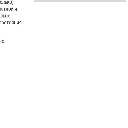
только)
хатной и
ельно
 состояния
ых