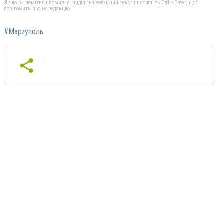
Якщо ви помітили помилку, виділіть необхідний текст і натисніть Ctrl + Enter, щоб
повідомити про це редакцію
#Мариуполь