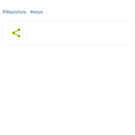
#Мариуполь
#море