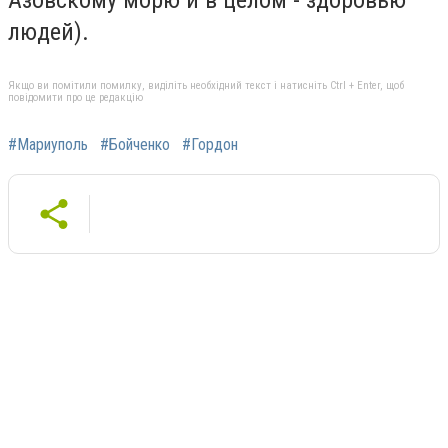
людей).
Якщо ви помітили помилку, виділіть необхідний текст і натисніть Ctrl + Enter, щоб
повідомити про це редакцію
#Мариуполь
#Бойченко
#Гордон