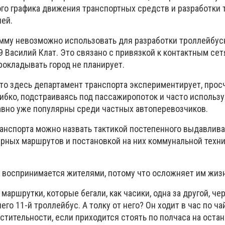
го графика движения транспортных средств и разработки
лей.
амму невозможно использовать для разработки троллейбу
 Василий Клат. Это связано с привязкой к контактным сетя
прокладывать город не планирует.
 то здесь департамент транспорта экспериментирует, прос
ибко, подстраиваясь под пассажиропоток и часто использу
авно уже популярны среди частных автоперевозчиков.
ранспорта можно назвать тактикой постепенного выдавлива
ярных маршрутов и постановкой на них коммунальной техни
о воспринимается жителями, потому что осложняет им жизн
маршрутки, которые бегали, как часики, одна за другой, че
его 11-й троллейбус. А толку от него? Он ходит в час по ча
естительности, если приходится стоять по полчаса на остан