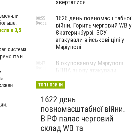
звертатися
изменили
1626 день повномасштабної
08:55
больше.
Вчора
війни. Горить черговий WB у
сла в 3,5
Єкатеринбурзі. ЗСУ
атакували військові цілі у
Маріуполі
рая система
 ремонта и
В окупованому Маріуполі
08:47
Вчора
БПЛА знову атакували
ь
енергетичну інфраструктуру,
ть
— ВІДЕО
должен
ТОП НОВИНИ
1622 день
ции.
повномасштабної війни.
В РФ палає черговий
склад WB та