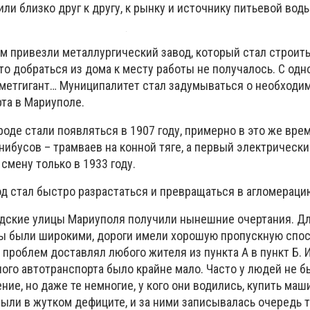
ли близко друг к другу, к рынку и источнику питьевой воды
м привезли металлургический завод, который стал строит
сто добраться из дома к месту работы не получалось. С одн
– метгигант… Муниципалитет стал задумываться о необходи
та в Мариуполе.
оде стали появляться в 1907 году, примерно в это же вре
ибусов – трамваев на конной тяге, а первый электрическ
смену только в 1933 году.
од стал быстро разрастаться и превращаться в агломераци
одские улицы Мариуполя получили нынешние очертания. Дл
ы были широкими, дороги имели хорошую пропускную спос
 проблем доставлял любого жителя из пункта А в пункт Б. И
ного автотранспорта было крайне мало. Часто у людей не б
ние, но даже те немногие, у кого они водились, купить маш
были в жутком дефиците, и за ними записывалась очередь та