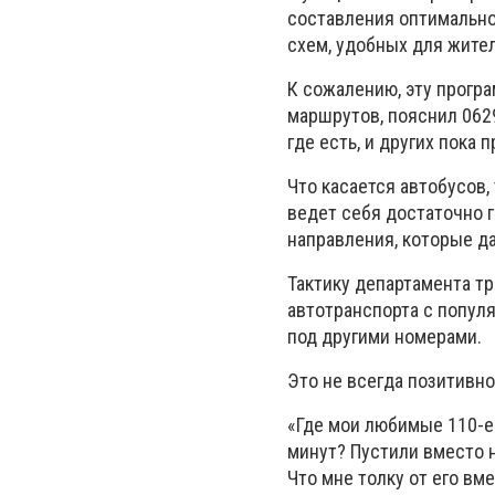
составления оптимально
схем, удобных для жите
К сожалению, эту прогр
маршрутов, пояснил 0629
где есть, и других пока 
Что касается автобусов,
ведет себя достаточно г
направления, которые д
Тактику департамента т
автотранспорта с попул
под другими номерами.
Это не всегда позитивн
«Где мои любимые 110-е 
минут? Пустили вместо н
Что мне толку от его вм