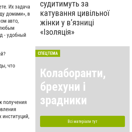
судитимуть за
те. Их задача
катування цивільної
ду домами», в
ом авто,
жінки у в’язниці
я любым
«Ізоляція»
од - удобный
ей?
СПЕЦТЕМА
ды, что
Колаборанти,
брехуни і
зрадники
ик получения
овления
 институций,
Всі матеріали тут