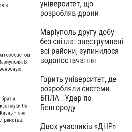
університет, що
ов и
розробляв дрони
Маріуполь другу добу
без світла: знеструмлені
всі райони, зупинилося
им горсоветом
водопостачання
ариуполя. В
овеносную
Горить університет, де
розробляли системи
БПЛА . Удар по
 брат и
как науки Ян
Бєлгороду
Жизнь – она
странства.
Двох учасників «ДНР»