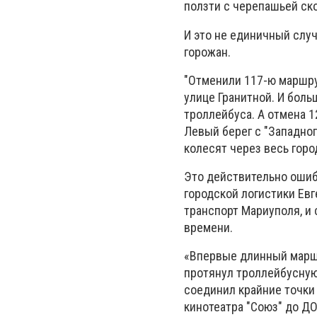
ползти с черепашьей ск
И это не единичный слу
горожан.
"Отменили 117-ю маршрут
улице Гранитной. И бол
троллейбуса. А отмена 1
Левый берег с "Западног
колесят через весь горо
Это действительно ошиб
городской логистики Евг
транспорт Мариуполя, и
времени.
«Впервые длинный марш
протянул троллейбусную
соединил крайние точки
кинотеатра "Союз" до ДО