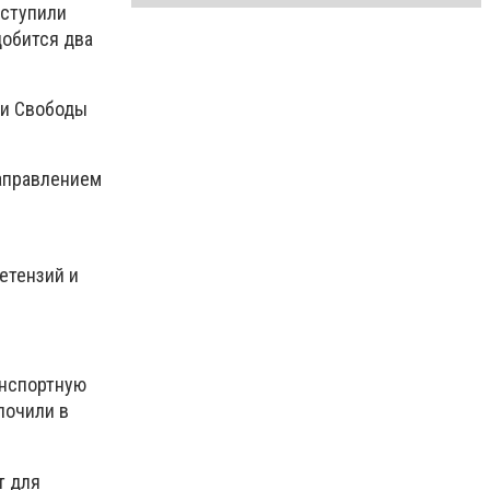
иступили
добится два
ди Свободы
направлением
етензий и
анспортную
почили в
т для