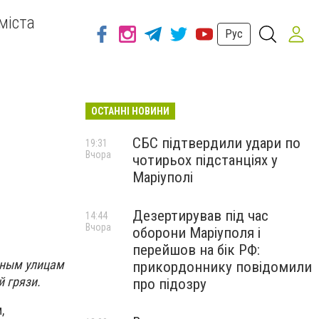
міста
Рус
ОСТАННІ НОВИНИ
СБС підтвердили удари по
19:31
Вчора
чотирьох підстанціях у
Маріуполі
Дезертирував під час
14:44
Вчора
оборони Маріуполя і
перейшов на бік РФ:
еным улицам
прикордоннику повідомили
 грязи.
про підозру
,