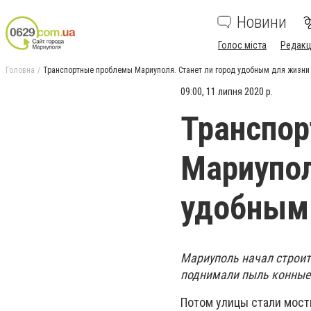
Новини
Голос міста
Редакц
Головна
Транспортные проблемы Мариуполя. Станет ли город удобным для жизни
09:00, 11 липня 2020 р.
Транспо
Мариупол
удобным
Мариуполь начал строит
поднимали пыль конные 
Потом улицы стали мости