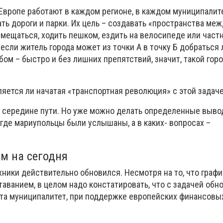
Европе работают в каждом регионе, в каждом муниципалите
ть дороги и парки. Их цель – создавать «пространства меж
мещаться, ходить пешком, ездить на велосипеде или частн
 если житель города может из точки А в точку Б добратьс
ом – быстро и без лишних препятствий, значит, такой гор
ляется ли начатая «транспортная революция» с этой задач
 середине пути. Но уже можно делать определенные выво
, где мариупольцы были услышаны, а в каких- вопросах –
ем на сегодня
хники действительно обновился. Несмотря на то, что граф
таванием, в целом надо констатировать, что с задачей обн
та муниципалитет, при поддержке европейских финансовых