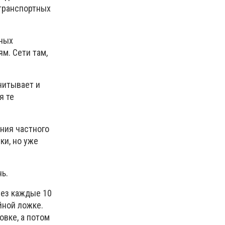
 транспортных
сных
м. Сети там,
читывает и
я те
ния частного
ки, но уже
ь.
рез каждые 10
йной ложке.
овке, а потом