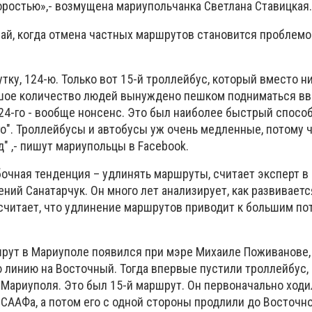
оростью»,- возмущена мариупольчанка Светлана Ставицкая.
чай, когда отмена частных маршрутов становится проблемо
ку, 124-ю. Только вот 15-й троллейбус, который вместо ни
ьшое количество людей вынуждено пешком подниматься вв
24-го - вообще нонсенс. Это был наиболее быстрый способ
о". Троллейбусы и автобусы уж очень медленные, потому 
д" ,- пишут мариупольцы в Facebook.
очная тенденция – удлинять маршруты, считает эксперт в
ений Санатарчук. Он много лет анализирует, как развивает
 считает, что удлинение маршрутов приводит к большим по
рут в Мариуполе появился при мэре Михаиле Поживанове,
 линию на Восточный. Тогда впервые пустили троллейбус,
 Мариуполя. Это был 15-й маршрут. Он первоначально ходи
СААФа, а потом его с одной стороны продлили до Восточног