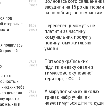
Волноваського священника
13:00
.
Вчора
засудили на 15 років тюрми
за пособництво окупантам
ься под
ой стороны –
Переселенці можуть не
10:06
мости
Вчора
платити за частину
комунальних послуг у
покинутому житлі: які
мя появилась
умови
ий трамвай
П’ятьох українських
09:53
Вчора
ю.
підлітків евакуювали з
тимчасово окупованої
я того
території, - ФОТО
обность, и
 никаких тебе
У маріупольських школах
09:35
ыло денег на
Вчора
триває набір учнів: як
ину просто
навчатимуться діти та куди
к же, как и