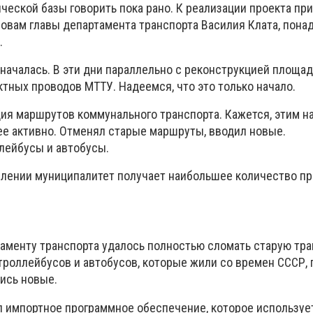
ической базы говорить пока рано. К реализации проекта пр
словам главы департамента транспорта Василия Клата, пона
.
 началась. В эти дни параллельно с реконструкцией площа
ктных проводов МТТУ. Надеемся, что это только начало.
ация маршрутов коммунального транспорта. Кажется, этим 
ее активно. Отменял старые маршруты, вводил новые.
лейбусы и автобусы.
влении муниципалитет получает наибольшее количество пр
таменту транспорта удалось полностью сломать старую тр
троллейбусов и автобусов, которые жили со времен СССР, 
лись новые.
 импортное программное обеспечение, которое используе