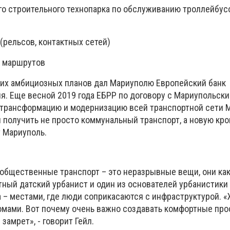
го строительного технопарка по обслуживанию троллейбус
(рельсов, контактных сетей)
х маршрутов
тих амбициозных планов дал Мариуполю Европейский банк
ия. Еще весной 2019 года ЕБРР по договору с Мариупольск
 трансформацию и модернизацию всей транспортной сети М
н получить не просто коммунальный транспорт, а новую кр
т Мариуполь.
общественные транспорт – это неразрывные вещи, они как
стный датский урбанист и один из основателей урбанистики 
а – местами, где люди соприкасаются с инфраструктурой. «
домами. Вот почему очень важно создавать комфортные про
 замрет», - говорит Гейл.