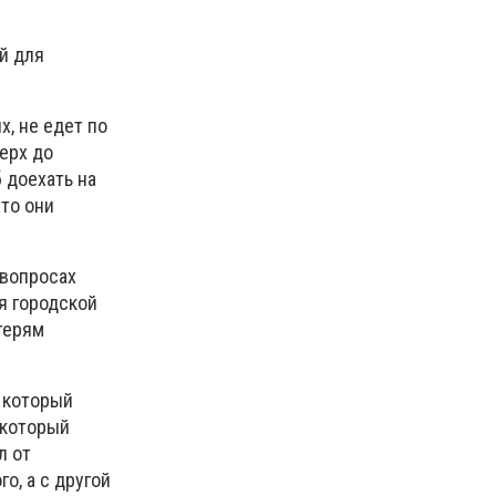
й для
х, не едет по
ерх до
 доехать на
что они
 вопросах
ся городской
терям
 который
 который
л от
о, а с другой