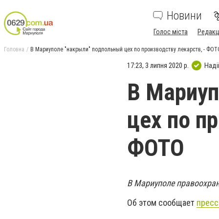
Новини
Голос міста
Редакц
Головна
В Мариуполе "накрыли" подпольный цех по производству лекарств, - ФОТ
17:23, 3 липня 2020 р.
Наді
В Мариуп
цех по п
ФОТО
В Мариуполе правоохран
Об этом сообщает
пресс