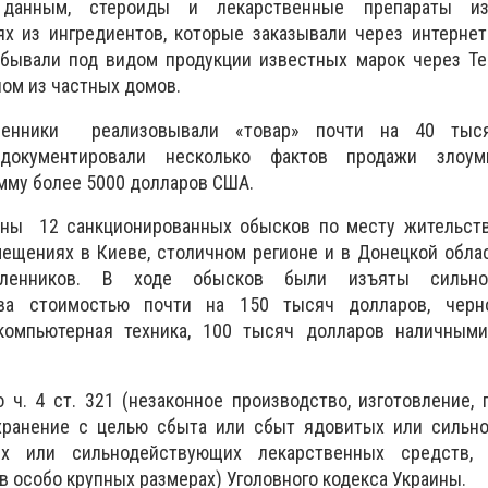
данным, стероиды и лекарственные препараты из
ях из ингредиентов, которые заказывали через интерне
сбывали под видом продукции известных марок через Te
ном из частных домов.
енники реализовывали «товар» почти на 40 тыся
документировали несколько фактов продажи злоум
мму более 5000 долларов США.
ны 12 санкционированных обысков по месту жительств
мещениях в Киеве, столичном регионе и в Донецкой облас
шленников. В ходе обысков были изъяты сильно
ва стоимостью почти на 150 тысяч долларов, черн
компьютерная техника, 100 тысяч долларов наличным
 ч. 4 ст. 321 (незаконное производство, изготовление, 
 хранение с целью сбыта или сбыт ядовитых или сильн
х или сильнодействующих лекарственных средств, 
в особо крупных размерах) Уголовного кодекса Украины.