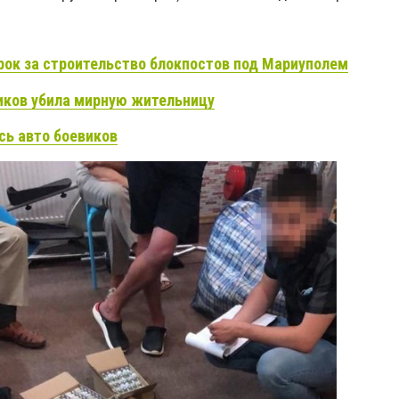
рок за строительство блокпостов под Мариуполем
иков убила мирную жительницу
сь авто боевиков