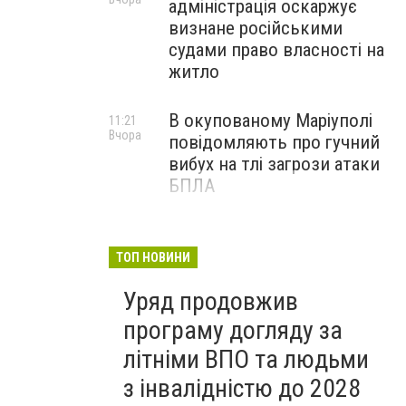
адміністрація оскаржує
визнане російськими
судами право власності на
житло
В окупованому Маріуполі
11:21
Вчора
повідомляють про гучний
вибух на тлі загрози атаки
БПЛА
Черги біля криниць і
09:00
Вчора
захмарні ціни у магазинах:
ТОП НОВИНИ
як Маріуполь переживає
Уряд продовжив
нову водну кризу, - ФОТО
програму догляду за
літніми ВПО та людьми
з інвалідністю до 2028