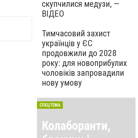
скупчилися медузи, —
ВІДЕО
Тимчасовий захист
українців у ЄС
продовжили до 2028
року: для новоприбулих
чоловіків запровадили
нову умову
СПЕЦТЕМА
Колаборанти,