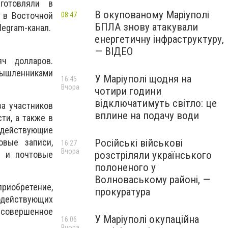
готовляли в
В окупованому Маріуполі
т в Восточной
08:47
БПЛА знову атакували
legram-канал.
енергетичну інфраструктуру,
— ВІДЕО
ч долларов.
ышленниками
У Маріуполі щодня на
16:45
Вчора
чотири години
відключатимуть світло: це
а участников
вплине на подачу води
ти, а также в
действующие
овые записи,
Російські військові
16:27
Вчора
и и почтовые
розстріляли українського
полоненого у
Волноваському районі, —
приобретение,
прокуратура
одействующих
совершенное
У Маріуполі окупаційна
16:06
Вчора