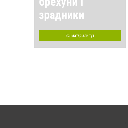
брехуни і
зрадники
Всі матеріали тут