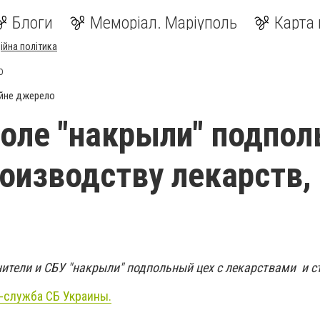
Блоги
Меморіал. Маріуполь
Карта 
ійна політика
О
йне джерело
оле "накрыли" подпо
роизводству лекарств, 
ители и СБУ "накрыли" подпольный цех с лекарствами и с
-служба СБ Украины.