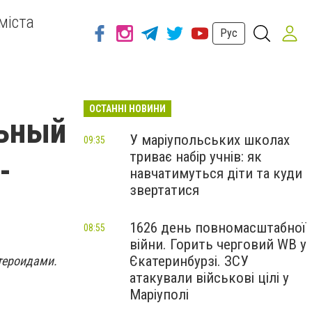
міста
Рус
ОСТАННІ НОВИНИ
льный
У маріупольських школах
09:35
триває набір учнів: як
-
навчатимуться діти та куди
звертатися
1626 день повномасштабної
08:55
війни. Горить черговий WB у
Єкатеринбурзі. ЗСУ
тероидами.
атакували військові цілі у
Маріуполі