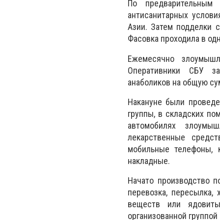
По предварительным 
антисанитарных услови
Азии. Затем подделки 
Фасовка проходила в од
Ежемесячно злоумышл
Оперативники СБУ за
анаболиков на общую су
Накануне были проведе
группы, в складских по
автомобилях злоумы
лекарственные средст
мобильные телефоны, 
накладные.
Начато производство по
перевозка, пересылка,
веществ или ядовиты
организованной группой 